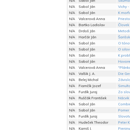
N/A
Sabol Ján
Skúmani
N/A
Sabol Ján
Vichy - 
N/A
Sabol Ján
K morfo
N/A
Valcerová Anna
Priesto
N/A
Bartko Ladislav
Človek 
N/A
Drdoš Ján
Metodi
N/A
Harčár Ján
Šarišsk
N/A
Sabol Ján
O tónov
N/A
Sabol Ján
O silov
N/A
Sabol Ján
K prob
N/A
Sabol Ján
Hovore
N/A
Valcerová Anna
"Plánk
N/A
Valšik J. A.
Die Ge
N/A
Belej Michal
Závislo
N/A
Fiamčík Jozef
Simult
N/A
Furdík Juraj
Zo slo
N/A
Ruščák František
Nácvik 
N/A
Sabol Ján
Combin
N/A
Sabol Ján
Pomer 
N/A
Furdík Juraj
Slovot
N/A
Hudeček Theodor
Peter K
N/A
Karniš J.
Pieniny