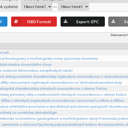
k vydania:
―
ť
ISBD Formát
Export: EPC
E
Zobrazených
e reči
sť fonologickej a morfologickej roviny spisovnej slovenčiny
ická stavba slovenského slova
 vnútornú diferenciáciu zemplínskych nárečí
né antropometrické charakteristiky cigánskych novorodencov z východoslove
 dĺžky donosených cigánskych novorodencov vo Východoslovenskom kraji
ologická charakteristika rómskych novorodencov v okrese Prešov
 nízkej pôrodnej váhy u nednosených rómskych novorodencov v okrese Košice
 dĺžka u rómskych (cigánskych) novorodencov v porovnaní s váhou a dĺžkou
zácia učiteľského povolania a špecifickosti pôsobenia vyučujúcich rôzneho po
odnety zo sovietskej derivatológie
 tektoniky na kvartérno-geologickom a morfologickom vývoji Pohronskej pahork
 zameranie a účinnosť športovej prípravy krídelných hráčov dorasteneckého d