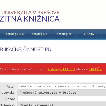
 UNIVERZITA V PREŠOVE
ZITNÁ KNIŽNICA
Katalógy EPC
Katalóg DK
Katalóg ZP
E-Knihy
BLIKAČNEJ ČINNOSTI PU
22
si môžete pozrieť v novom
Katalógu EPC PU
alebo v
CREPČ2
.
Autor:
racovisko:
Názov:
Kategória: