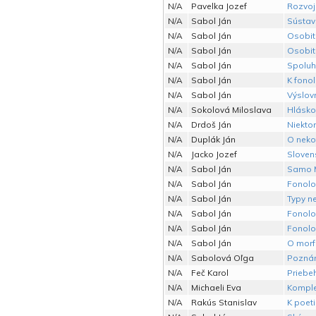
N/A
Pavelka Jozef
Rozvoj 
N/A
Sabol Ján
Sústav
N/A
Sabol Ján
Osobito
N/A
Sabol Ján
Osobito
N/A
Sabol Ján
Spoluh
N/A
Sabol Ján
K fonol
N/A
Sabol Ján
Výslovno
N/A
Sokolová Miloslava
Hlásko
N/A
Drdoš Ján
Niekto
N/A
Duplák Ján
O neko
N/A
Jacko Jozef
Sloven
N/A
Sabol Ján
Samo M
N/A
Sabol Ján
Fonolog
N/A
Sabol Ján
Typy n
N/A
Sabol Ján
Fonolo
N/A
Sabol Ján
Fonolo
N/A
Sabol Ján
O morfo
N/A
Sabolová Oľga
Poznám
N/A
Feč Karol
Priebe
N/A
Michaeli Eva
Komplex
N/A
Rakús Stanislav
K poeti