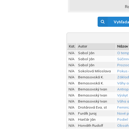
Ro
Vyhľada
Kat.
Autor
Názov
N/A
Sabol Ján
O temp
N/A
Sabol Ján
Súčinno
N/A
Sabol Ján
Prozod
N/A
Sokolová Miloslava
Pokus o
N/A
Bernasovská K.
Základ
N/A
Bernasovská K.
Váhy a
N/A
Bernasovský Ivan
Antrop
N/A
Bernasovský Ivan
Výskyt
N/A
Bernasovský Ivan
Váha a
N/A
Drotárová Eva, st
Femini
N/A
Furdík Juraj
Nové p
N/A
Harčár Ján
Podiel
N/A
Horváth Rudolf
Obsah,