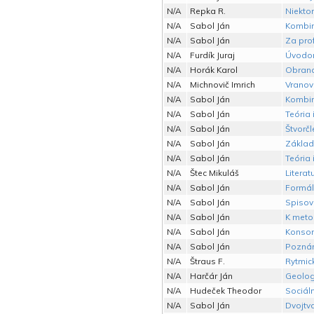
N/A
Repka R.
Niekto
N/A
Sabol Ján
Kombin
N/A
Sabol Ján
Za pro
N/A
Furdík Juraj
Úvod
N/A
Horák Karol
Obrana
N/A
Michnovič Imrich
Vranov
N/A
Sabol Ján
Kombin
N/A
Sabol Ján
Teória 
N/A
Sabol Ján
Štvorč
N/A
Sabol Ján
Základ
N/A
Sabol Ján
Teória 
N/A
Štec Mikuláš
Literat
N/A
Sabol Ján
Formál
N/A
Sabol Ján
Spisov
N/A
Sabol Ján
K meto
N/A
Sabol Ján
Konson
N/A
Sabol Ján
Poznám
N/A
Štraus F.
Rytmick
N/A
Harčár Ján
Geologi
N/A
Hudeček Theodor
Sociáln
N/A
Sabol Ján
Dvojtvar