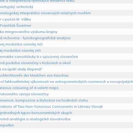
e a interpretácia rytmických tendencií textu
vichyjský, vichistický
nologickej interpretácii slovesných relačných morfém
r v poézii M. Válka
František Švantner
ka integrovaného výskumu krajiny
á vrchovina - fyzickogeografická analýza
ej modulácii súvislej reči
ej modulácii súvislej reči
lematike samohlásky ä v spisovnej slovenčine
ná podoba slovenčiny v Košiciach a okolí
a na úpätí skaly štepená"
schlechtsreife der Madchen von Kaschau
sť ľahkoatletickej výkonnosti na antropometrických rozmeroch u novoprijatých
aneous colouring of 4-valent maps
votvorného vývoja slovenčiny
invencie, kompozície a štylizácie na hodinách slohu
ations of Two Non-Sonorous Consonants in Literary Slovak
jednotlivých typov konsonantických skupín
vorná analógia a analogická slovotvorba
ropotkin