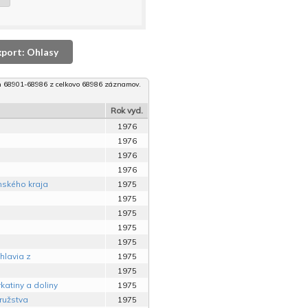
xport: Ohlasy
 68901-68986 z celkovo 68986 záznamov.
Rok vyd.
1976
1976
1976
1976
nského kraja
1975
1975
1975
1975
1975
hlavia z
1975
1975
atiny a doliny
1975
ružstva
1975