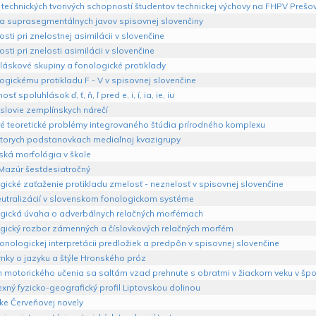
technických tvorivých schopností študentov technickej výchovy na FHPV Prešo
a suprasegmentálnych javov spisovnej slovenčiny
sti pri znelostnej asimilácii v slovenčine
sti pri znelosti asimilácii v slovenčine
láskové skupiny a fonologické protiklady
ogickému protikladu F - V v spisovnej slovenčine
sť spoluhlások ď, ť, ň, ľ pred e, i, í, ia, ie, iu
slovie zemplínskych nárečí
ré teoretické problémy integrovaného štúdia prírodného komplexu
torych podstanovkach mediaľnoj kvazigrupy
ská morfológia v škole
azúr šesťdesiatročný
ické zaťaženie protikladu zmelosť - neznelosť v spisovnej slovenčine
eutralizácií v slovenskom fonologickom systéme
gická úvaha o adverbálnych relačných morfémach
gický rozbor zámenných a číslovkových relačných morfém
nologickej interpretácii predložiek a predpôn v spisovnej slovenčine
ky o jazyku a štýle Hronského próz
h motorického učenia sa saltám vzad prehnute s obratmi v žiackom veku v špo
ný fyzicko-geografický profil Liptovskou dolinou
ke Červeňovej novely