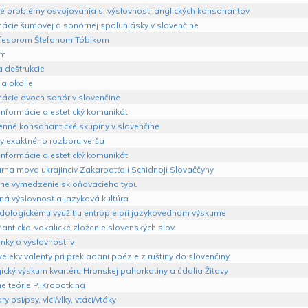
ré problémy osvojovania si výslovnosti anglických konsonantov
ácie šumovej a sonórnej spoluhlásky v slovenčine
fesorom Štefanom Tóbikom
om
 deštrukcie
 a okolie
ácie dvoch sonór v slovenčine
informácie a estetický komunikát
lenné konsonantické skupiny v slovenčine
y exaktného rozboru verša
informácie a estetický komunikát
urna mova ukrajinciv Zakarpatťa i Schidnoji Slovaččyny
ne vymedzenie skloňovacieho typu
ná výslovnosť a jazyková kultúra
dologickému využitiu entropie pri jazykovednom výskume
anticko-vokalické zloženie slovenských slov
ky o výslovnosti v
é ekvivalenty pri prekladaní poézie z ruštiny do slovenčiny
cký výskum kvartéru Hronskej pahorkatiny a údolia Žitavy
e teórie P. Kropotkina
y psi/psy, vlci/vlky, vtáci/vtáky