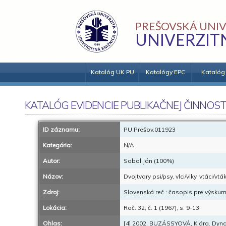
PREŠOVSKÁ UNIV
UNIVERZIT
Katalóg UK PU
Katalógy EPC
Katalóg
KATALÓG EVIDENCIE PUBLIKAČNEJ ČINNOST
ID záznamu:
PU.Prešov.011923
Kategória:
N/A
Autor:
Sabol Ján (100%)
Názov:
Dvojtvary psi/psy, vlci/vlky, vtáci/vtá
Zdroj:
Slovenská reč : časopis pre výsku
Lokácia:
Roč. 32, č. 1 (1967), s. 9-13
Ohlas:
[4] 2002. BUZÁSSYOVÁ, Klára. Dynam