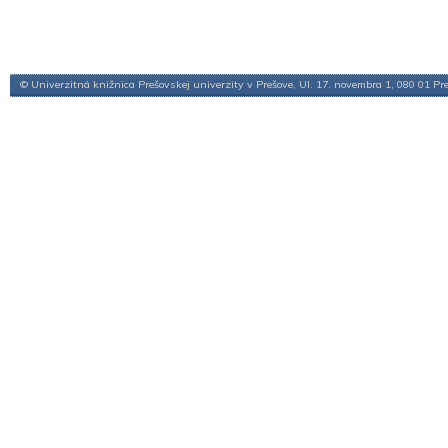
© Univerzitná knižnica Prešovskej univerzity v Prešove, Ul. 17. novembra 1, 080 01 Pr