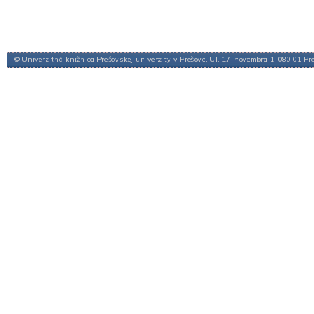
© Univerzitná knižnica Prešovskej univerzity v Prešove, Ul. 17. novembra 1, 080 01 Pr