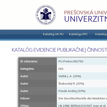
PREŠOVSKÁ UNIV
UNIVERZIT
Katalóg UK PU
Katalógy EPC
Katalóg
KATALÓG EVIDENCIE PUBLIKAČNEJ ČINNOST
ID záznamu:
PU.Prešov.001750
Kategória:
N/A
Autor:
Valšik J. A. (33%)
Autor:
Šrukovský R. (33%)
Autor:
Pavúk Andrej (33%)
Názov:
Die Geschlechtsreife der Madchen
Ohlas:
[4] 1998. BERNASOVSKÝ, Ivan et al