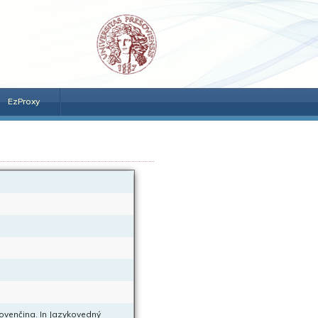
EzProxy
ovenčina. In Jazykovedný