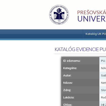
PREŠOVSKÁ
UNIVER
Katalóg UK PU
KATALÓG EVIDENCIE PU
ID záznamu:
PU.
Kategória:
N/A
Autor:
Sab
Názov:
Net
Zdroj:
Slo
Lokácia:
Roč
Ohlas:
[4]