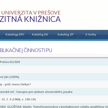
 UNIVERZITA V PREŠOVE
ZITNÁ KNIŽNICA
Katalógy EPC
Katalóg DK
Katalóg ZP
E-Knihy
BLIKAČNEJ ČINNOSTI PU
Prešov.011929
ol Ján (100%)
ty - príd. meno Nettyn?
venská reč : časopis pre výskum slovenského jazyka
. 31, č. 3 (1966), s. 190-191
 2002. OLOŠTIAK, Martin. Transfonemizácia v kontaktovom vzťahu angličtina-sl