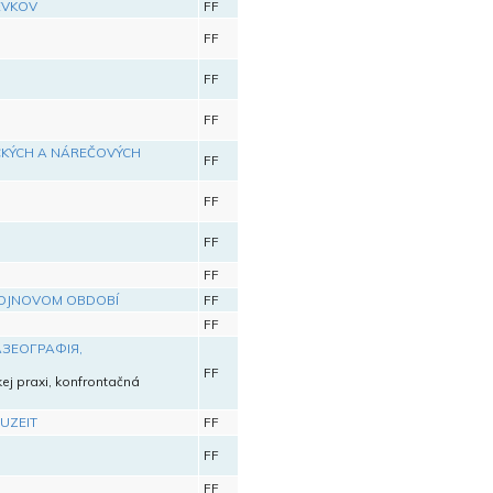
EVKOV
FF
FF
FF
FF
ICKÝCH A NÁREČOVÝCH
FF
FF
FF
FF
VOJNOVOM OBDOBÍ
FF
FF
АЗЕОГРАФІЯ,
FF
kej praxi, konfrontačná
UZEIT
FF
FF
FF