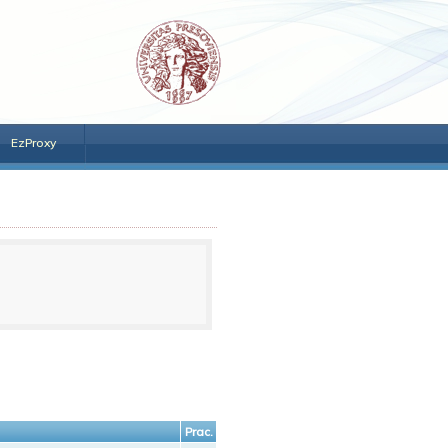
EzProxy
Prac.