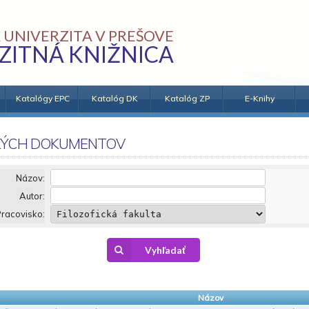
 UNIVERZITA V PREŠOVE
ZITNÁ KNIŽNICA
Katalógy EPC
Katalóg DK
Katalóg ZP
E-Knihy
KÝCH DOKUMENTOV
Názov:
Autor:
racovisko:
Vyhľadať
Názov