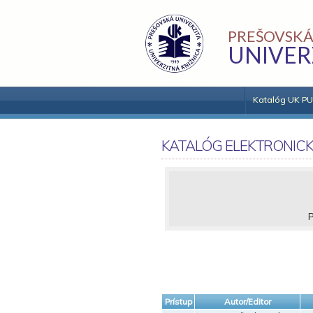
PREŠOVSKÁ
UNIVER
Katalóg UK PU
KATALÓG ELEKTRONIC
P
Prístup
Autor/Editor