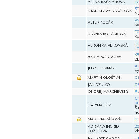
ALENA KAČMÁROVÁ
17
ŠT
STANISLAVA SPÁČILOVÁ
Na
AV
PETER KOCÁK
Ka
TO
SLÁVKA KOPČÁKOVÁ
Ko
FU
VERONIKA PEROVSKÁ
T
KR
BEÁTA BALOGOVÁ
Zb
AL
JURAJ RUSNÁK
Vý
MARTIN OLOŠTIAK
OS
JÁN DŽUJKO
D
ONDREJ MARCHEVSKÝ
FI
С
К
HALYNA KUZ
Št
fr
MARTINA KÁŠOVÁ
DI
ADRIÁNA INGRID
20
KOŽELOVÁ
Zb
JÁN DRENGUBIAK
LI