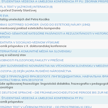
. ŠTUDENTSKÁ VEDECKÁ A UMELECKÁ KONFERENCIA FF PU. ZBORNÍK PRÍSP
ÝL A TEXT V JAZYKOVEJ INTERAKCII (II)
 počesť Daniely Slančovej
E EVA
talóg umeleckých diel Petra Kocáka
BIAS GOTTFRIED SCHRÖER: ÚVOD DO ESTETICKEJ NÁUKY (1842)
mentovaný preklad estetického kompendia
NKČNO-SÉMATICKÉ KATEGÓRIE PASÍVNOSTI A REZULTATÍVNOSTI V HISTOR
EXTOCH
EATIVITA V SOCIÁLNO–VEDNOM VÝSKUME
orník príspevkov z X. doktorandskej konferencie
TERNATÍVNE A KOMUNITNÉ MÉDIÁ NA SLOVENSKU
voj a súčasný stav
OBNOSTI FILOZOFICKEJ FAKULTY V PREŠOVE
EJINY SLOVENSKÉHO NOVINÁRSTVA NA VÝCHODNOM SLOVENSKU V MEDZI
LOZOFIA (Z) DEJÍN JADRA RUSKÉHO NÁRODNÍCTVA
ТУДІЇ З ПРИКЛАДНОЇ ФРАЗЕОЛОГІЇ: ЛІНГВОДИДАКТИКА, НАВЧАЛЬНА ФР
ОНТРАСТИВНА ФРАЗЕОЛОГІЯ
údie aplikovanej frazeológie: lingvistická didaktika, frazeografia v pedagogic
azeológia
E DEUTSCHE SPRACHE – DIE FRÜHNEUHOCHDEUTSCHE PERIODE BIS ZUR NE
. ŠTUDENTSKÁ VEDECKÁ A UMELECKÁ KONFERENCIA FF PU
orník príspevkov
TERÁRNY TEXT V UČEBNOM PROCESE – OD PROSTRIEDKU K CIEĽU