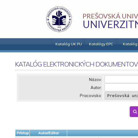
PREŠOVSKÁ UNIV
UNIVERZIT
Katalóg UK PU
Katalógy EPC
Katalóg
KATALÓG ELEKTRONICKÝCH DOKUMENTOV
Názov:
Autor:
Pracovisko:
Prístup
Autor/Editor