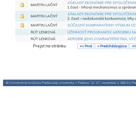
ZÁKLADY EKONÓMIE PRE SPOLOČENS
MARTIN LAČNÝ
1.časť - trhový mechanizmus a správa
ZÁKLADY EKONÓMIE PRE SPOLOČENS
MARTIN LAČNÝ
2. časť – nedokonalá konkurencia, trhy
MARTIN LAČNÝ
SÚČASNÝ KOMPARATÍVNY VÝSKUM CEZ
RÚT LENKOVÁ
ÚČINNOSŤ PROGRAMOV AEROBIKU N
RÚT LENKOVÁ
AEROBIK JEHO CHARAKTERISTIKA, VÝ
Prejsť na stránku:
<< Prvá
< Predchádzajúca
48
© Univerzitná knižnica Prešovskej univerzity v Prešove, Ul. 17. novembra 1, 080 01 Pr