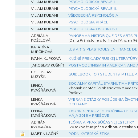
VILIAM KUBÁNI
PSYCHOLOGICKÁ REVUE II.
VILIAM KUBÁNI
PSYCHOLOGICKÁ REVUE III.
VILIAM KUBÁNI
VŠEOBECNÁ PSYCHOLÓGIA
VILIAM KUBÁNI
PSYCHOLÓGIA PRÁCE
VILIAM KUBÁNI
PSYCHOLÓGIA OSOBNOSTI
ADRIÁNA
PANORAMA HISTORIQUE DES ARTS PLA
KOŽELOVÁ
(De la Préhistoire à la fin de l’Ancien R
KATARÍNA
LES ARTS PLASTIQUES EN FRANCE DE
KUPČIHOVÁ
IVANA KUPKOVÁ
KNIŽNÉ PREKLADY RUSKEJ LITERATÚRY
JAROSLAV KUŠNÍR
POSTMODERNISM IN AMERICAN AND A
BOHUSLAV
GUIDEBOOK FOR STUDENTS IP H.E.L.P.
KUZYŠIN
SOCIÁLNY KAPITÁL STARNUTIA – PRÍ
LENKA
Zborník anotácií a abstraktov z vedec
KVAŠŇÁKOVÁ
Prešove
LENKA
VYBRANÉ OTÁZKY POSÚDENIA ŽIVOTNE
KVAŠŇÁKOVÁ
OCHRANY
LENKA
ZBORNÍK PRÁC Z 15. ROČNÍKA CELO
KVAŠŇÁKOVÁ
MÁJA 2018 V PREŠOVE
ADRIÁN
TEÓRIA A PRAX SÚČASNEJ ESTETIKY
KVOKAČKA
(20 rokov študijného odboru estetika v 
MARTIN LAČNÝ
PODNIKATEĽSKÁ ETIKA