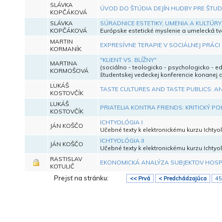
SLÁVKA
ÚVOD DO ŠTÚDIA DEJÍN HUDBY PRE ŠTUD
KOPČÁKOVÁ
SLÁVKA
SÚRADNICE ESTETIKY, UMENIA A KULTÚRY I
KOPČÁKOVÁ
Európske estetické myslenie a umelecká t
MARTIN
EXPRESÍVNE TERAPIE V SOCIÁLNEJ PRÁC
KORMANÍK
"KLIENT VS. BLÍŽNY"
MARTINA
(sociálno - teologicko - psychologicko - ed
KORMOŠOVÁ
študentskej vedeckej konferencie konanej d
LUKÁŠ
TASTE CULTURES AND TASTE PUBLICS: A
KOSTOVČÍK
LUKÁŠ
PRIATELIA KONTRA FRIENDS: KRITICKÝ 
KOSTOVČÍK
ICHTYOLÓGIA I
JÁN KOŠČO
Učebné texty k elektronickému kurzu Ichtyol
ICHTYOLÓGIA II
JÁN KOŠČO
Učebné texty k elektronickému kurzu Ichtyol
RASTISLAV
EKONOMICKÁ ANALÝZA SUBJEKTOV HOSP
KOTULIČ
Prejsť na stránku:
<< Prvá
< Predchádzajúca
45