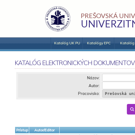
PREŠOVSKÁ UNIV
UNIVERZIT
Katalóg UK PU
Katalógy EPC
Katalóg
KATALÓG ELEKTRONICKÝCH DOKUMENTOV
Názov:
Autor:
Pracovisko:
Prístup
Autor/Editor