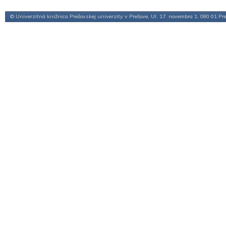
© Univerzitná knižnica Prešovskej univerzity v Prešove, Ul. 17. novembra 1, 080 01 Pr