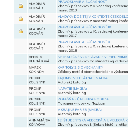
PRAVOSLÁVIE A SÚČASNOSŤ
VLADIMÍR
Zborník príspevkov z V. vedeckej konferen
KOCVÁR
marec 2013
VLADIMÍR
VLADYKA DOSITEJ V KONTEXTE ČESKOSLO
KOCVÁR
Zborník príspevkov z medzinárodnej konfer
PRAVOSLÁVIE A SÚČASNOSŤ IX.
VLADIMÍR
Zborník príspevkov z IX. vedeckej konfere
KOCVÁR
marec 2017
PRAVOSLÁVIE A SÚČASNOSŤ X.
VLADIMÍR
Zborník príspevkov z X. vedeckej konferen
KOCVÁR
marec 2018
RENÁTA
NETRADIČNÉ VZDELÁVANIE V PREDPRIM
BERNÁTOVÁ
Zborník príspevkov zo študentskej vedeck
MAREK
KAPITOLY Z BIOMECHANIKY
KOKINDA
Základy metód biomechanického výskumu
PROKIP
TAJOMSTVO PLÁTNA - MAĽBA
KOLISNYK
Autorský katalóg
PROKIP
NAPÄTIE (MAĽBA)
KOLISNYK
Autorský katalóg
PROKIP
POTAŠŇA - ČATUNKA PODILĽA
KOLISNYK
Поташня – чарунка Поділля
PROKIP
V KRAJINE FARIEB (MAĽBA)
KOLISNYK
Autorský katalóg
ANNAMÁRIA
12. ŠTUDENTSKÁ VEDECKÁ A UMELECKÁ 
KÓNYOVÁ
Zborník príspevkov I. (Sekcie histórie, etiky, 