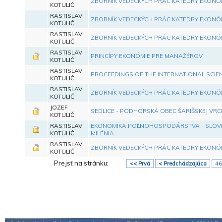
ZBORNÍK VEDECKÝCH PRÁC KATEDRY EKONÓ
KOTULIČ
RASTISLAV
ZBORNÍK VEDECKÝCH PRÁC KATEDRY EKONÓ
KOTULIČ
RASTISLAV
ZBORNÍK VEDECKÝCH PRÁC KATEDRY EKONÓ
KOTULIČ
RASTISLAV
PRINCÍPY EKONÓMIE PRE MANAŽÉROV
KOTULIČ
RASTISLAV
PROCEEDINGS OF THE INTERNATIONAL SCIE
KOTULIČ
RASTISLAV
ZBORNÍK VEDECKÝCH PRÁC KATEDRY EKONÓ
KOTULIČ
JOZEF
SEDLICE - PODHORSKÁ OBEC ŠARIŠSKEJ VR
KOTULIČ
RASTISLAV
EKONOMIKA POĽNOHOSPODÁRSTVA - SLOVE
KOTULIČ
MILÉNIA
RASTISLAV
ZBORNÍK VEDECKÝCH PRÁC KATEDRY EKONÓ
KOTULIČ
Prejsť na stránku:
<< Prvá
< Predchádzajúca
46