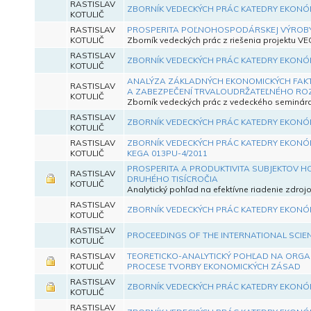
RASTISLAV
ZBORNÍK VEDECKÝCH PRÁC KATEDRY EKONÓ
KOTULIČ
RASTISLAV
PROSPERITA POĽNOHOSPODÁRSKEJ VÝROBY
KOTULIČ
Zborník vedeckých prác z riešenia projektu VE
RASTISLAV
ZBORNÍK VEDECKÝCH PRÁC KATEDRY EKONÓ
KOTULIČ
ANALÝZA ZÁKLADNÝCH EKONOMICKÝCH FAKT
RASTISLAV
A ZABEZPEČENÍ TRVALOUDRŽATEĽNÉHO RO
KOTULIČ
Zborník vedeckých prác z vedeckého seminára
RASTISLAV
ZBORNÍK VEDECKÝCH PRÁC KATEDRY EKONÓ
KOTULIČ
RASTISLAV
ZBORNÍK VEDECKÝCH PRÁC KATEDRY EKONÓMI
KOTULIČ
KEGA 013PU-4/2011
PROSPERITA A PRODUKTIVITA SUBJEKTOV H
RASTISLAV
DRUHÉHO TISÍCROČIA
KOTULIČ
Analytický pohľad na efektívne riadenie zdro
RASTISLAV
ZBORNÍK VEDECKÝCH PRÁC KATEDRY EKONÓ
KOTULIČ
RASTISLAV
PROCEEDINGS OF THE INTERNATIONAL SCIE
KOTULIČ
RASTISLAV
TEORETICKO-ANALYTICKÝ POHĽAD NA ORGAN
KOTULIČ
PROCESE TVORBY EKONOMICKÝCH ZÁSAD
RASTISLAV
ZBORNÍK VEDECKÝCH PRÁC KATEDRY EKONÓ
KOTULIČ
RASTISLAV