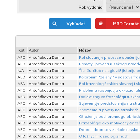
Rok vydania:
Vyhľadať
ISBD Formát
Kat.
Autor
Názov
AFC
Antoňáková Darina
Roľ slovarej v processe obučenija
AFD
Antoňáková Darina
Primety i poverja russkogo narod
N/A
Antoňáková Darina
Ťfu, ťfu, čtob ne sglaziť! (Istorija
AED
Antoňáková Darina
Koloronim "zelenyj" v sostave fraz
AFA
Antoňáková Darina
Roľ frazeologičeskich slovarej i s
AFC
Antoňáková Darina
Problema vosprijatija okkazionaľno
AFD
Antoňáková Darina
Dialektizmy vo frazeológii ruskéh
AFC
Antoňáková Darina
Sujevernyje predstavlenija na stra
AFC
Antoňáková Darina
Znamenia a povery na stránkach s
AFC
Antoňáková Darina
Otraženije pochoronnogo obriada 
AFD
Antoňáková Darina
Frazeológia ako motivačný činite
AFC
Antoňáková Darina
Dobro i dobrota v zerkale russko-s
AFD
Antoňáková Darina
O ložnych frazeologizmach