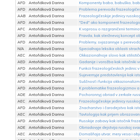
AFD
Antoňáková Darina
Komponenty baba, babuška, babij i
AFD
Antoňáková Darina
Problema perevoda frazeologičes
AAB
Antoňáková Darina
Frazeologičeskije jedinicy russk
AFD
Antoňáková Darina
"Ded" ako komponent frazeologick
AFC
Antoňáková Darina
K voprosu o razgraničenii termin
AFD
Antoňáková Darina
Pravda, kak steržnevoj koncept o
AFD
Antoňáková Darina
Problemy, svjazannyje s perevo
N/A
Antoňáková Darina
Speciaľnaja leksika oblasti stra
AEC
Antoňáková Darina
Okkazionaľnoje slovo kak stilistič
AED
Antoňáková Darina
Gadanije i vorožba kak istočniki v
AFD
Antoňáková Darina
Funkcii frazeologičeskich jedinic v
AFD
Antoňáková Darina
Sujevernyje predstavlenija kak is
AFD
Antoňáková Darina
Suščnosť i funkcija okkazionaliz
AFD
Antoňáková Darina
K problematike frazeologizmov a 
ADE
Antoňáková Darina
Pochoronnyj obriad v zerkale russ
AEC
Antoňáková Darina
Frazeologičeskije jedinicy russko
AFD
Antoňáková Darina
Znacharstvo i čarodejstvo kak ist
AEC
Antoňáková Darina
Tavtologija kak prijem obrazovani
AFD
Antoňáková Darina
Russkije zabavy kak istočnik fraze
ADE
Antoňáková Darina
Obriadovyje dejstvija russkoj svaď
AEC
Antoňáková Darina
Domašňaja utvar, mery vesa i obje