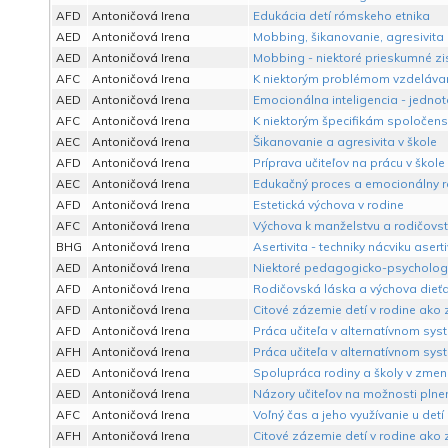
AFD
Antoničová Irena
Edukácia detí rómskeho etnika
AED
Antoničová Irena
Mobbing, šikanovanie, agresivita 
AED
Antoničová Irena
Mobbing - niektoré prieskumné zis
AFC
Antoničová Irena
K niektorým problémom vzdelávani
AED
Antoničová Irena
Emocionálna inteligencia - jedno
AFC
Antoničová Irena
K niektorým špecifikám spoločen
AEC
Antoničová Irena
Šikanovanie a agresivita v škole
AFD
Antoničová Irena
Príprava učiteľov na prácu v škol
AEC
Antoničová Irena
Edukačný proces a emocionálny r
AFD
Antoničová Irena
Estetická výchova v rodine
AFC
Antoničová Irena
Výchova k manželstvu a rodičovstv
BHG
Antoničová Irena
Asertivita - techniky nácviku aserti
AED
Antoničová Irena
Niektoré pedagogicko-psychologic
AFD
Antoničová Irena
Rodičovská láska a výchova dieť
AFD
Antoničová Irena
Citové zázemie detí v rodine ako
AFD
Antoničová Irena
Práca učiteľa v alternatívnom sy
AFH
Antoničová Irena
Práca učiteľa v alternatívnom sy
AED
Antoničová Irena
Spolupráca rodiny a školy v zm
AED
Antoničová Irena
Názory učiteľov na možnosti pln
AFC
Antoničová Irena
Voľný čas a jeho využívanie u detí
AFH
Antoničová Irena
Citové zázemie detí v rodine ako