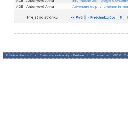
ACB
Antonyová Anna
Informačné technológie a systémy
ADE
Antonyová Anna
Adventure as phenomenon in mark
Prejsť na stránku:
<< Prvá
< Predchádzajúca
5
© Univerzitná knižnica Prešovskej univerzity v Prešove, Ul. 17. novembra 1, 080 01 Pr