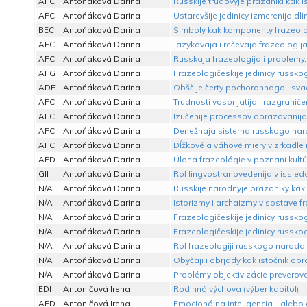
AFC
Antoňáková Darina
Russkije trudovyje prazdniki kak 
AFC
Antoňáková Darina
Ustarevšije jedinicy izmerenija dl
BEC
Antoňáková Darina
Simboly kak komponenty frazeolog
AFC
Antoňáková Darina
Jazykovaja i rečevaja frazeologij
AFC
Antoňáková Darina
Russkaja frazeologija i problemy,
AFG
Antoňáková Darina
Frazeologičeskije jedinicy russk
ADE
Antoňáková Darina
Obščije čerty pochoronnogo i sva
AFC
Antoňáková Darina
Trudnosti vosprijatija i razgraniče
AFC
Antoňáková Darina
Izučenije processov obrazovanija 
AFC
Antoňáková Darina
Denežnaja sistema russkogo narod
AFC
Antoňáková Darina
Dĺžkové a váhové miery v zrkadle 
AFD
Antoňáková Darina
Úloha frazeológie v poznaní kultú
GII
Antoňáková Darina
Roľ lingvostranovedenija v issledo
N/A
Antoňáková Darina
Russkije narodnyje prazdniky kak i
N/A
Antoňáková Darina
Istorizmy i archaizmy v sostave fr
N/A
Antoňáková Darina
Frazeologičeskije jedinicy russk
N/A
Antoňáková Darina
Frazeologičeskije jedinicy russko
N/A
Antoňáková Darina
Roľ frazeologiji russkogo naroda 
N/A
Antoňáková Darina
Obyčaji i obrjady kak istočnik ob
N/A
Antoňáková Darina
Problémy objektivizácie preverov
EDI
Antoničová Irena
Rodinná výchova (výber kapitol)
AED
Antoničová Irena
Emocionálna inteligencia - alebo o