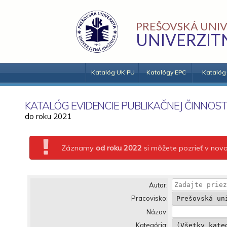
PREŠOVSKÁ UNIV
UNIVERZIT
Katalóg UK PU
Katalógy EPC
Katalóg
KATALÓG EVIDENCIE PUBLIKAČNEJ ČINNOST
do roku 2021
Záznamy
od roku 2022
si môžete pozrieť v no
Autor:
Pracovisko:
Názov:
Kategória: