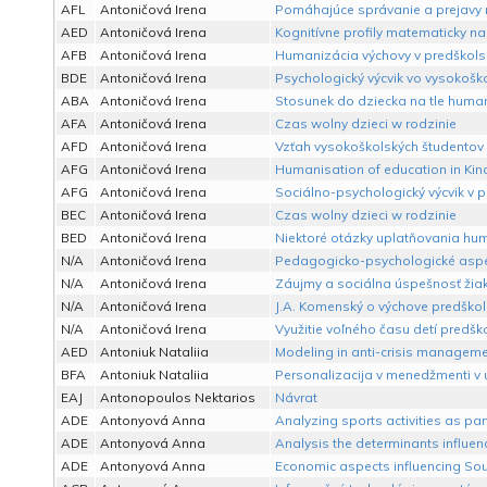
AFL
Antoničová Irena
Pomáhajúce správanie a prejavy n
AED
Antoničová Irena
Kognitívne profily matematicky 
AFB
Antoničová Irena
Humanizácia výchovy v predškols
BDE
Antoničová Irena
Psychologický výcvik vo vysokoško
ABA
Antoničová Irena
Stosunek do dziecka na tle human
AFA
Antoničová Irena
Czas wolny dzieci w rodzinie
AFD
Antoničová Irena
Vzťah vysokoškolských študentov 
AFG
Antoničová Irena
Humanisation of education in Kin
AFG
Antoničová Irena
Sociálno-psychologický výcvik v pr
BEC
Antoničová Irena
Czas wolny dzieci w rodzinie
BED
Antoničová Irena
Niektoré otázky uplatňovania huma
N/A
Antoničová Irena
Pedagogicko-psychologické aspekt
N/A
Antoničová Irena
Záujmy a sociálna úspešnosť žiak
N/A
Antoničová Irena
J.A. Komenský o výchove predškols
N/A
Antoničová Irena
Využitie voľného času detí predšk
AED
Antoniuk Nataliia
Modeling in anti-crisis managemen
BFA
Antoniuk Nataliia
Personalizacija v menedžmenti v 
EAJ
Antonopoulos Nektarios
Návrat
ADE
Antonyová Anna
Analyzing sports activities as pa
ADE
Antonyová Anna
Analysis the determinants influen
ADE
Antonyová Anna
Economic aspects influencing Sout