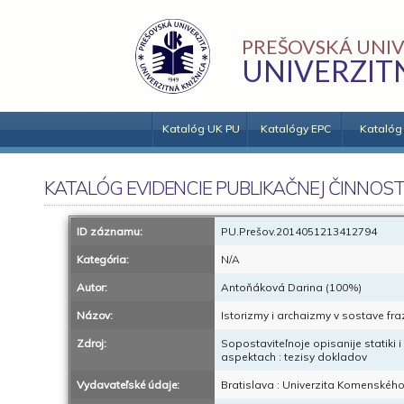
PREŠOVSKÁ UNIV
UNIVERZIT
Katalóg UK PU
Katalógy EPC
Katalóg
KATALÓG EVIDENCIE PUBLIKAČNEJ ČINNOST
ID záznamu:
PU.Prešov.2014051213412794
Kategória:
N/A
Autor:
Antoňáková Darina (100%)
Názov:
Istorizmy i archaizmy v sostave fra
Zdroj:
Sopostaviteľnoje opisanije statiki
aspektach : tezisy dokladov
Vydavateľské údaje:
Bratislava : Univerzita Komenského