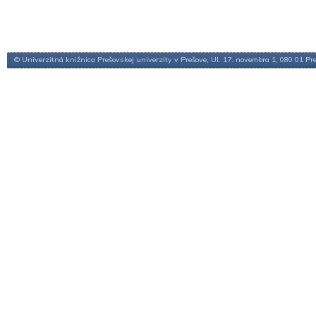
© Univerzitná knižnica Prešovskej univerzity v Prešove, Ul. 17. novembra 1, 080 01 Pr