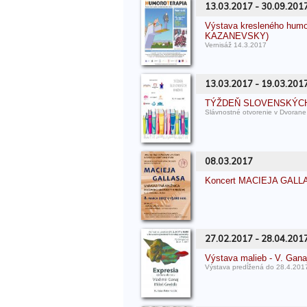
13.03.2017 - 30.09.201
Výstava kresleného hu
KAZANEVSKY)
Vernisáž 14.3.2017
13.03.2017 - 19.03.201
TÝŽDEŇ SLOVENSKÝCH 
Slávnostné otvorenie v Dvoran
08.03.2017
Koncert MACIEJA GALL
27.02.2017 - 28.04.201
Výstava malieb - V. Gan
Výstava predĺžená do 28.4.201