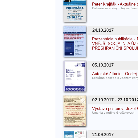
Peter Krajňák - Aktuálne 
Diskusia so štátnym tajomník
24.10.2017
Prezentácia publikácie
VNĚJŠÍ SOCIÁLNÍ A Ú
PŘESHRANIČNÍ SPOLUP
05.10.2017
Autorské čítanie - Ondrej
Literárna beseda s víťazom ceny
02.10.2017 - 27.10.201
Výstava posterov: Jozef G
Umenia v rodine Grešákovych
21.09.2017