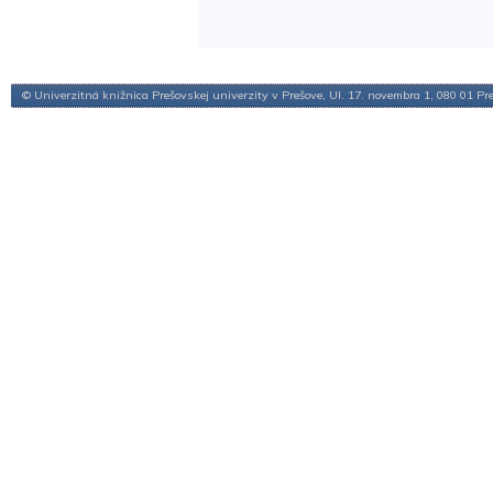
© Univerzitná knižnica Prešovskej univerzity v Prešove, Ul. 17. novembra 1, 080 01 Pr