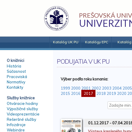
PREŠOVSKÁ UNIV
UNIVERZIT
Katalóg UK PU
Katalógy EPC
Katalóg
PODUJATIA V UK PU
O knižnici
História
Súčasnosť
Pracoviská
Výber podľa roku konania:
Normatívy
Kontakty
1999
2000
2001
2002
2003
2004
2005
2015
2016
2017
2018
2019
2020
20
Služby knižnice
Otváracie hodiny
Výpožičné služby
Videoprezentácie
Rešeršné služby
01.12.2017 - 07.04.201
Infozdroje
Webináre
Výstava kresleného hu