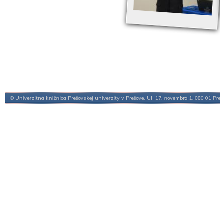
© Univerzitná knižnica Prešovskej univerzity v Prešove, Ul. 17. novembra 1, 080 01 Pr