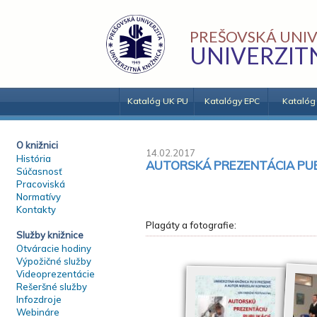
PREŠOVSKÁ UNIV
UNIVERZIT
Katalóg UK PU
Katalógy EPC
Katalóg
O knižnici
14.02.2017
História
AUTORSKÁ PREZENTÁCIA PUB
Súčasnosť
Pracoviská
Normatívy
Kontakty
Plagáty a fotografie:
Služby knižnice
Otváracie hodiny
Výpožičné služby
Videoprezentácie
Rešeršné služby
Infozdroje
Webináre