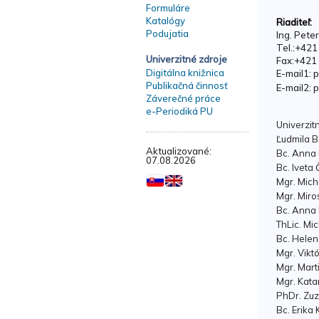
Formuláre
Katalógy
Riaditeľ:
Podujatia
Ing. Pete
Tel.:+42
Univerzitné zdroje
Fax:+421
Digitálna knižnica
E-mail1: 
Publikačná činnosť
E-mail2: 
Záverečné práce
e-Periodiká PU
Univerzit
Ľudmila 
Aktualizované:
Bc. Anna
07.08.2026
Bc. Iveta
Mgr. Mich
Mgr. Miro
Bc. Anna
ThLic. Mi
Bc. Hele
Mgr. Vik
Mgr. Mart
Mgr. Kata
PhDr. Zu
Bc. Erika