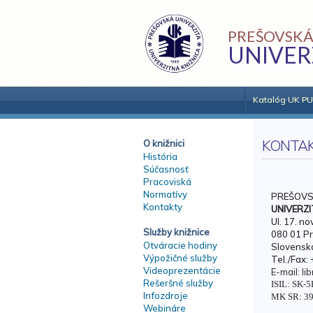
PREŠOVSKÁ
UNIVER
Katalóg UK PU
KONTA
O knižnici
História
Súčasnosť
Pracoviská
Normatívy
PREŠOVS
Kontakty
UNIVERZI
Ul. 17. n
Služby knižnice
080 01 P
Otváracie hodiny
Slovenská
Výpožičné služby
Tel./Fax:
Videoprezentácie
E-mail: li
Rešeršné služby
ISIL: SK
Infozdroje
MK SR: 39
Webináre