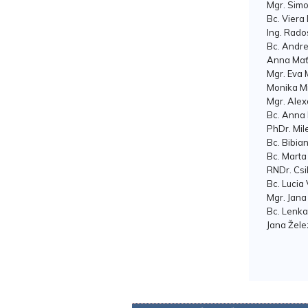
Mgr. Sim
Bc. Viera
Ing. Rado
Bc. Andr
Anna Ma
Mgr. Eva 
Monika M
Mgr. Alex
Bc. Anna
PhDr. Mi
Bc. Bibia
Bc. Marta
RNDr. Csil
Bc. Lucia
Mgr. Jana
Bc. Lenk
Jana Žele