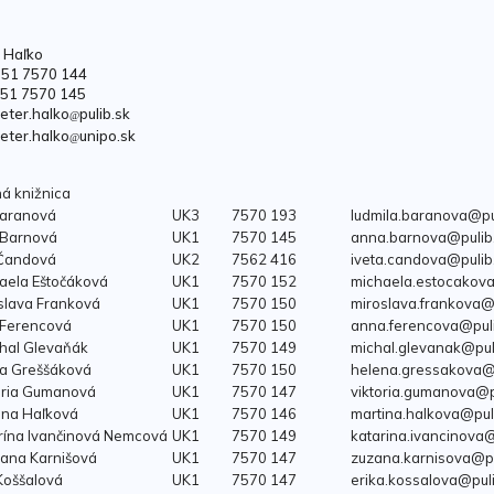
r Haľko
1 51 7570 144
 51 7570 145
peter.halko
pulib.sk
@
peter.halko
unipo.sk
@
ná knižnica
Baranová
UK3
7570 193
ludmila.baranova@pu
 Barnová
UK1
7570 145
anna.barnova@pulib
 Čandová
UK2
7562 416
iveta.candova@pulib
aela Eštočáková
UK1
7570 152
michaela.estocakova
slava Franková
UK1
7570 150
miroslava.frankova@
 Ferencová
UK1
7570 150
anna.ferencova@puli
chal Glevaňák
UK1
7570 149
michal.glevanak@pul
na Greššáková
UK1
7570 150
helena.gressakova@
tória Gumanová
UK1
7570 147
viktoria.gumanova@p
ina Haľková
UK1
7570 146
martina.halkova@pul
rína Ivančinová Nemcová
UK1
7570 149
katarina.ivancinova@
zana Karnišová
UK1
7570 147
zuzana.karnisova@pu
 Koššalová
UK1
7570 147
erika.kossalova@puli