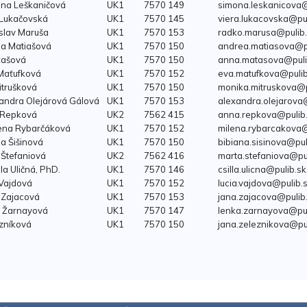
ona Leškaničová
UK1
7570 149
simona.leskanicova@
 Lukačovská
UK1
7570 145
viera.lukacovska@pul
slav Maruša
UK1
7570 153
radko.marusa@pulib
ea Matiašová
UK1
7570 150
andrea.matiasova@pu
ťašová
UK1
7570 150
anna.matasova@puli
Maťufková
UK1
7570 152
eva.matufkova@pulib
itrušková
UK1
7570 150
monika.mitruskova@p
andra Olejárová Gálová
UK1
7570 153
alexandra.olejarova
 Repková
UK2
7562 415
anna.repkova@pulib
lena Rybarčáková
UK1
7570 152
milena.rybarcakova@
na Šišinová
UK1
7570 150
bibiana.sisinova@pul
 Štefaniová
UK2
7562 416
marta.stefaniova@pu
la Uličná, PhD.
UK1
7570 146
csilla.ulicna@pulib.sk
 Vajdová
UK1
7570 152
lucia.vajdova@pulib.
 Zajacová
UK1
7570 153
jana.zajacova@pulib
a Žarnayová
UK1
7570 147
lenka.zarnayova@pul
zníková
UK1
7570 150
jana.zeleznikova@pu