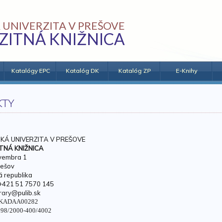
 UNIVERZITA V PREŠOVE
ZITNÁ KNIŽNICA
Katalógy EPC
Katalóg DK
Katalóg ZP
E-Knihy
KTY
KÁ UNIVERZITA V PREŠOVE
TNÁ KNIŽNICA
ovembra 1
rešov
 republika
 +421 51 7570 145
brary@
pulib.sk
-5KADAA00282
98/2000-400/4002