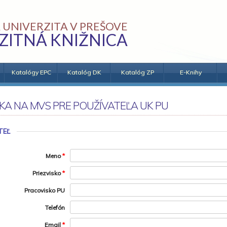
 UNIVERZITA V PREŠOVE
ZITNÁ KNIŽNICA
Katalógy EPC
Katalóg DK
Katalóg ZP
E-Knihy
KA NA MVS PRE POUŽÍVATEĽA UK PU
TEĽ
Meno
*
Priezvisko
*
Pracovisko PU
Telefón
Email
*