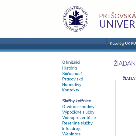
PREŠOVSKÁ
UNIVER
Katalóg UK PU
ŽIADAN
O knižnici
História
Súčasnosť
ŽIADA
Pracoviská
Normatívy
Kontakty
Služby knižnice
Otváracie hodiny
Výpožičné služby
Videoprezentácie
Rešeršné služby
Infozdroje
Webináre