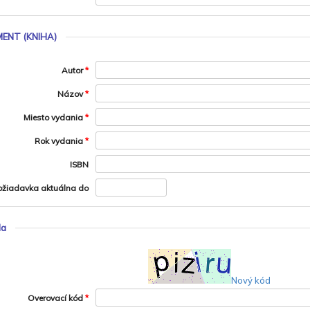
ENT (KNIHA)
Autor
*
Názov
*
Miesto vydania
*
Rok vydania
*
ISBN
ožiadavka aktuálna do
la
Nový kód
Overovací kód
*