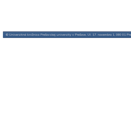
© Univerzitná knižnica Prešovskej univerzity v Prešove, Ul. 17. novembra 1, 080 01 Pr