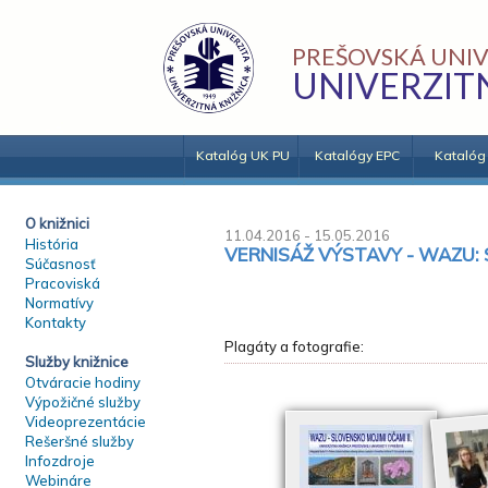
PREŠOVSKÁ UNIV
UNIVERZIT
Katalóg UK PU
Katalógy EPC
Katalóg
O knižnici
11.04.2016 - 15.05.2016
História
VERNISÁŽ VÝSTAVY - WAZU: S
Súčasnosť
Pracoviská
Normatívy
Kontakty
Plagáty a fotografie:
Služby knižnice
Otváracie hodiny
Výpožičné služby
Videoprezentácie
Rešeršné služby
Infozdroje
Webináre