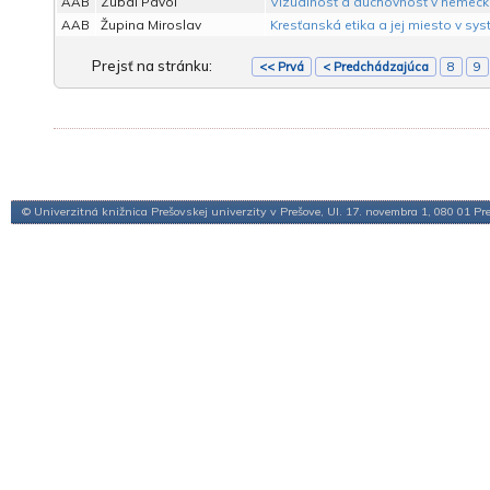
AAB
Zubal Pavol
Vizuálnosť a duchovnosť v nemecke
AAB
Župina Miroslav
Kresťanská etika a jej miesto v sys
Prejsť na stránku:
<< Prvá
< Predchádzajúca
8
9
© Univerzitná knižnica Prešovskej univerzity v Prešove, Ul. 17. novembra 1, 080 01 Pr