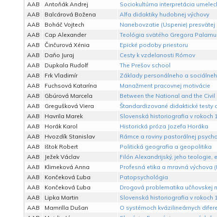
AAB
Antoňák Andrej
Sociokultúrna interpretácia umelec
AAB
Balcárová Božena
Alfa didaktiky hudobnej výchovy
AAB
Boháč Vojtech
Nanebovzatie (Uspenie) presvätej B
AAB
Cap Alexander
Teológia svätého Gregora Palamu
AAB
Činčurová Xénia
Epické podoby priestoru
AAB
Daňo Juraj
Cesty k vzdelanosti Rómov
AAB
Dupkala Rudolf
The Prešov school
AAB
Frk Vladimír
Základy personálneho a sociálneho
AAB
Fuchsová Katarína
Manažment pracovnej motivácie
AAB
Gbúrová Marcela
Between the National and the Civil
AAB
Gregušková Viera
Štandardizované didaktické testy 
AAB
Havrila Marek
Slovenská historiografia v rokoch 1
AAB
Horák Karol
Historická próza Jozefa Horáka
AAB
Hvozdík Stanislav
Rámce a roviny pastorálnej psycho
AAB
Ištok Robert
Politická geografia a geopolitika
AAB
Ježek Václav
Filón Alexandrijský, jeho teologie, 
AAB
Klimeková Anna
Profesná etika a mravná výchova (
AAB
Končeková Ľuba
Patopsychológia
AAB
Končeková Ľuba
Drogová problematika učňovskej 
AAB
Lipka Martin
Slovenská historiografia v rokoch 1
AAB
Mamrilla Dušan
O systémoch kvázilineárnych difere