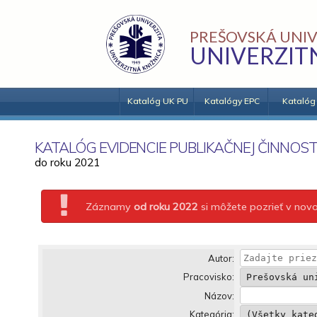
PREŠOVSKÁ UNIV
UNIVERZIT
Katalóg UK PU
Katalógy EPC
Katalóg
KATALÓG EVIDENCIE PUBLIKAČNEJ ČINNOST
do roku 2021
Záznamy
od roku 2022
si môžete pozrieť v no
Autor:
Pracovisko:
Názov:
Kategória: