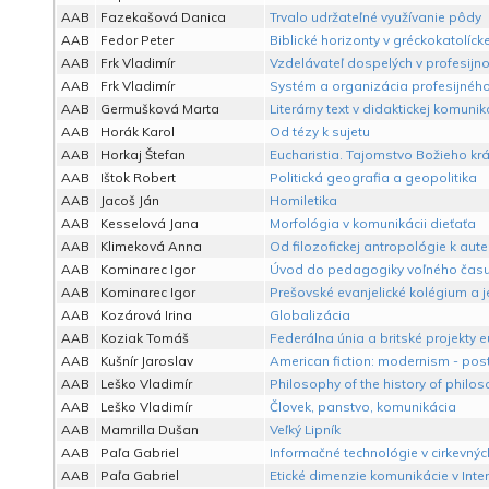
AAB
Fazekašová Danica
Trvalo udržateľné využívanie pôdy
AAB
Fedor Peter
Biblické horizonty v gréckokatolícke
AAB
Frk Vladimír
Vzdelávateľ dospelých v profesij
AAB
Frk Vladimír
Systém a organizácia profesijné
AAB
Germušková Marta
Literárny text v didaktickej komunik
AAB
Horák Karol
Od tézy k sujetu
AAB
Horkaj Štefan
Eucharistia. Tajomstvo Božieho kr
AAB
Ištok Robert
Politická geografia a geopolitika
AAB
Jacoš Ján
Homiletika
AAB
Kesselová Jana
Morfológia v komunikácii dieťaťa
AAB
Klimeková Anna
Od filozofickej antropológie k aute
AAB
Kominarec Igor
Úvod do pedagogiky voľného čas
AAB
Kominarec Igor
Prešovské evanjelické kolégium a 
AAB
Kozárová Irina
Globalizácia
AAB
Koziak Tomáš
Federálna únia a britské projekty 
AAB
Kušnír Jaroslav
American fiction: modernism - pos
AAB
Leško Vladimír
Philosophy of the history of philo
AAB
Leško Vladimír
Človek, panstvo, komunikácia
AAB
Mamrilla Dušan
Veľký Lipník
AAB
Paľa Gabriel
Informačné technológie v cirkevných
AAB
Paľa Gabriel
Etické dimenzie komunikácie v Inte