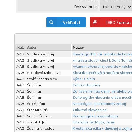
Rok vydania:
Vyhľadať
ISBD Formát
Kat.
Autor
Názov
AAB
Slodička Andrej
Theologia fundamentalis de Eccle
AAB
Slodička Andrej
Analýza piatich ciest k Bohu Tom
AAB
Slodička Andrej
Význam východnej tradície v náuke 
AAB
Sokolová Miloslava
Slovník koreňových morfém sloven
AAB
Stolárik Stanislav
Výber z diela
AAB
Šafin Ján
Sofia v dejinách
AAB
Šafin Ján
Zamyslenie nad dejinami alebo o p
AAB
Šafin Ján
Sofiologické hľadania alebo neučin
AAB
Šak Štefan
Misiológia I. [elektronický zdroj]
AAB
Štec Mikuláš
Cirkevná slovančina
AAB
Vendel Štefan
Pedagogická psychológia
AAB
Zozuľak Ján
Filozofia, teológia, jazyk
AAB
Župina Miroslav
Kresťanská etika v dnešnej a zajtra