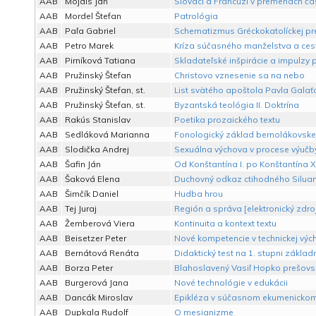
AAB
Mojdis Ján
Slováci a Francúzi v premenách ča
AAB
Mordel Štefan
Patrológia
AAB
Paľa Gabriel
Schematizmus Gréckokatolíckej pr
AAB
Petro Marek
Kríza súčasného manželstva a cest
AAB
Pirníková Tatiana
Skladateľské inšpirácie a impulz
AAB
Pružinský Štefan
Christovo vznesenie sa na nebo
AAB
Pružinský Štefan, st.
List svätého apoštola Pavla Gala
AAB
Pružinský Štefan, st.
Byzantská teológia II. Doktrína
AAB
Rakús Stanislav
Poetika prozaického textu
AAB
Sedláková Marianna
Fonologický základ bernolákovskej
AAB
Slodička Andrej
Sexuálna výchova v procese výučb
AAB
Šafin Ján
Od Konštantína I. po Konštantína XI
AAB
Šaková Elena
Duchovný odkaz ctihodného Silua
AAB
Šimčík Daniel
Hudba hrou
AAB
Tej Juraj
Región a správa [elektronický zdroj
AAB
Žemberová Viera
Kontinuita a kontext textu
AAB
Beisetzer Peter
Nové kompetencie v technickej výc
AAB
Bernátová Renáta
Didaktický test na 1. stupni základn
AAB
Borza Peter
Blahoslavený Vasiľ Hopko prešovs
AAB
Burgerová Jana
Nové technológie v edukácii
AAB
Dancák Miroslav
Epikléza v súčasnom ekumenickom
AAB
Dupkala Rudolf
O mesianizme