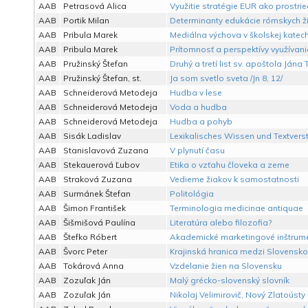
AAB
Petrasová Alica
Využitie stratégie EUR ako prostri
AAB
Portik Milan
Determinanty edukácie rómskych ž
AAB
Pribula Marek
Mediálna výchova v školskej katec
AAB
Pribula Marek
Prítomnosť a perspektívy využívan
AAB
Pružinský Štefan
Druhý a tretí list sv. apoštola Jána
AAB
Pružinský Štefan, st.
Ja som svetlo sveta /Jn 8, 12/
AAB
Schneiderová Metodeja
Hudba v lese
AAB
Schneiderová Metodeja
Voda a hudba
AAB
Schneiderová Metodeja
Hudba a pohyb
AAB
Sisák Ladislav
Lexikalisches Wissen und Textvers
AAB
Stanislavová Zuzana
V plynutí času
AAB
Stekauerová Ľubov
Etika o vzťahu človeka a zeme
AAB
Straková Zuzana
Vedieme žiakov k samostatnosti
AAB
Surmánek Štefan
Politológia
AAB
Šimon František
Terminologia medicinae antiquae
AAB
Šišmišová Paulína
Literatúra alebo filozofia?
AAB
Štefko Róbert
Akademické marketingové inštrume
AAB
Švorc Peter
Krajinská hranica medzi Slovens
AAB
Tokárová Anna
Vzdelanie žien na Slovensku
AAB
Zozuľak Ján
Malý grécko-slovenský slovník
AAB
Zozuľak Ján
Nikolaj Velimirovič, Nový Zlatoústy