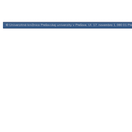
© Univerzitná knižnica Prešovskej univerzity v Prešove, Ul. 17. novembra 1, 080 01 Pr