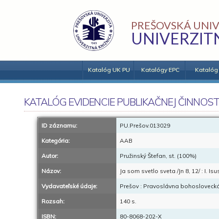
PREŠOVSKÁ UNIV
UNIVERZIT
Katalóg UK PU
Katalógy EPC
Katalóg
KATALÓG EVIDENCIE PUBLIKAČNEJ ČINNOST
ID záznamu:
PU.Prešov.013029
Kategória:
AAB
Autor:
Pružinský Štefan, st. (100%)
Názov:
Ja som svetlo sveta /Jn 8, 12/ : I. Is
Vydavateľské údaje:
Prešov : Pravoslávna bohoslovecká 
Rozsah:
140 s.
ISBN:
80-8068-202-X