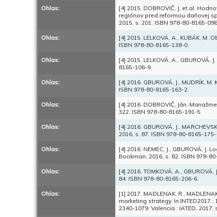
Ohlas:
[4] 2015. DOBROVIČ, J. et al. Hodn
regiónov pred reformou daňovej spr
2015, s. 201. ISBN 978-80-8165-096
Ohlas:
[4] 2015. LELKOVÁ, A., KUBÁK, M. 
ISBN 978-80-8165-138-0.
Ohlas:
[4] 2015. LELKOVÁ, A., GBUROVÁ, J.
8165-106-9.
Ohlas:
[4] 2016. GBUROVÁ, J., MUDRÍK, M. 
ISBN 978-80-8165-163-2.
Ohlas:
[4] 2016. DOBROVIČ, Ján. Manažme
322. ISBN 978-80-8165-191-5.
Ohlas:
[4] 2016. GBUROVÁ, J., MARCHEVSK
2016, s. 87. ISBN 978-80-8165-175-
Ohlas:
[4] 2016. NEMEC, J., GBUROVÁ, J. Log
Bookman, 2016, s. 82. ISBN 978-80
Ohlas:
[4] 2016. TOMKOVÁ, A., GBUROVÁ, J
84. ISBN 978-80-8165-206-6.
Ohlas:
[1] 2017. MADLENAK, R., MADLENAKOV
marketing strategy. In INTED2017 :
2340-1079. Valencia : IATED, 2017,