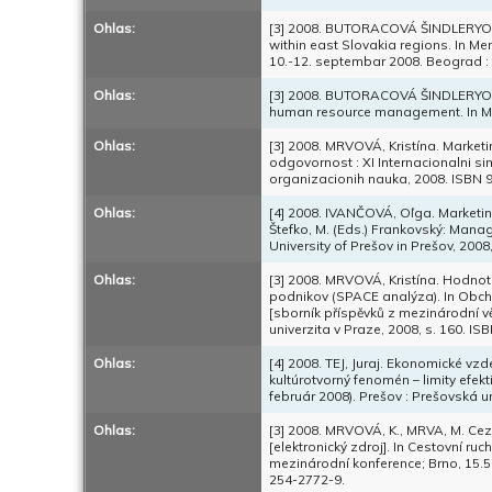
Ohlas:
[3] 2008. BUTORACOVÁ ŠINDLERYOVÁ,
within east Slovakia regions. In M
10.-12. septembar 2008. Beograd :
Ohlas:
[3] 2008. BUTORACOVÁ ŠINDLERYOVÁ
human resource management. In Man
Ohlas:
[3] 2008. MRVOVÁ, Kristína. Market
odgovornost : XI Internacionalni s
organizacionih nauka, 2008. ISBN 
Ohlas:
[4] 2008. IVANČOVÁ, Oľga. Marketin
Štefko, M. (Eds.) Frankovský: Manage
University of Prešov in Prešov, 200
Ohlas:
[3] 2008. MRVOVÁ, Kristína. Hodno
podnikov (SPACE analýza). In Obcho
[sborník příspěvků z mezinárodní v
univerzita v Praze, 2008, s. 160. I
Ohlas:
[4] 2008. TEJ, Juraj. Ekonomické v
kultúrotvorný fenomén – limity efekt
február 2008). Prešov : Prešovská u
Ohlas:
[3] 2008. MRVOVÁ, K., MRVA, M. Ce
[elektronický zdroj]. In Cestovní r
mezinárodní konference; Brno, 15.5
254-2772-9.