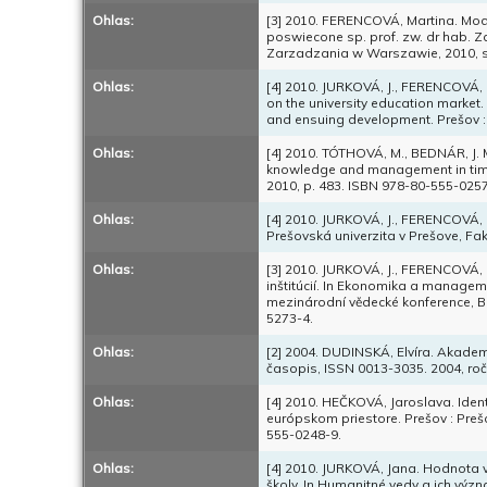
Ohlas:
[3] 2010. FERENCOVÁ, Martina. Moder
poswiecone sp. prof. zw. dr hab. 
Zarzadzania w Warszawie, 2010, s
Ohlas:
[4] 2010. JURKOVÁ, J., FERENCOVÁ, 
on the university education market
and ensuing development. Prešov : 
Ohlas:
[4] 2010. TÓTHOVÁ, M., BEDNÁR, J. M
knowledge and management in times 
2010, p. 483. ISBN 978-80-555-0257
Ohlas:
[4] 2010. JURKOVÁ, J., FERENCOVÁ, 
Prešovská univerzita v Prešove, Fa
Ohlas:
[3] 2010. JURKOVÁ, J., FERENCOVÁ, 
inštitúcií. In Ekonomika a managem
mezinárodní vědecké konference, Brn
5273-4.
Ohlas:
[2] 2004. DUDINSKÁ, Elvíra. Akadem
časopis, ISSN 0013-3035. 2004, roč. 
Ohlas:
[4] 2010. HEČKOVÁ, Jaroslava. Ide
európskom priestore. Prešov : Preš
555-0248-9.
Ohlas:
[4] 2010. JURKOVÁ, Jana. Hodnota
školy. In Humanitné vedy a ich výz