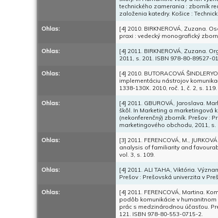
technického zamerania : zborník r
založenia katedry. Košice : Technic
Ohlas:
[4] 2010. BIRKNEROVÁ, Zuzana. Oso
praxi : vedecký monografický zborník
Ohlas:
[4] 2011. BIRKNEROVÁ, Zuzana. Organ
2011, s. 201. ISBN 978-80-89527-01
Ohlas:
[4] 2010. BUTORACOVÁ ŠINDLERYOVÁ
implementáciu nástrojov komunikačn
1338-130X. 2010, roč. 1, č. 2, s. 119.
Ohlas:
[4] 2011. GBUROVÁ, Jaroslava. Mar
škôl. In Marketing a marketingová 
(nekonferenčný) zborník. Prešov : 
marketingového obchodu, 2011, s. 
Ohlas:
[3] 2011. FERENCOVÁ, M., JURKOVÁ, J
analysis of familiarity and favoura
vol. 3, s. 109.
Ohlas:
[4] 2011. ALI TAHA, Viktória. Význam
Prešov : Prešovská univerzita v Pr
Ohlas:
[4] 2011. FERENCOVÁ, Martina. Komu
podôb komunikácie v humanitnom vz
prác s medzinárodnou účasťou. Preš
121. ISBN 978-80-553-0715-2.