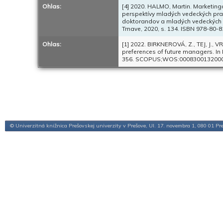
Ohlas:
[4] 2020. HALMO, Martin. Marketingo
perspektívy mladých vedeckých prac
doktorandov a mladých vedeckých pr
Trnave, 2020, s. 134. ISBN 978-80-
Ohlas:
[1] 2022. BIRKNEROVÁ, Z., TEJ, J., 
preferences of future managers. In I
356. SCOPUS;WOS:0008300132000
© Univerzitná knižnica Prešovskej univerzity v Prešove, Ul. 17. novembra 1, 080 01 Pr