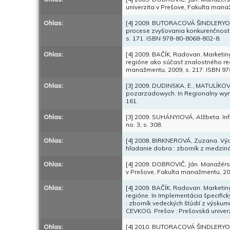
univerzita v Prešove, Fakulta mana
Ohlas:
[4] 2009. BUTORACOVÁ ŠINDLERYOVÁ,
procese zvyšovania konkurenčnosti 
s. 171. ISBN 978-80-8068-802-8.
Ohlas:
[4] 2009. BAČÍK, Radovan. Marketin
regióne ako súčasť znalostného reg
manažmentu, 2009, s. 217. ISBN 97
Ohlas:
[3] 2009. DUDINSKA, E., MATULÍKOV
pozarzadowych. In Regionalny wym
161.
Ohlas:
[3] 2009. SUHÁNYIOVÁ, Alžbeta. Inflat
no. 3, s. 308.
Ohlas:
[4] 2008. BIRKNEROVÁ, Zuzana. Vých
hľadanie dobra : zborník z medziná
Ohlas:
[4] 2009. DOBROVIČ, Ján. Manažérsk
v Prešove, Fakulta manažmentu, 20
Ohlas:
[4] 2009. BAČÍK, Radovan. Marketin
regióne. In Implementácia špecific
: zborník vedeckých štúdií z výsku
CEVKOG. Prešov : Prešovská univerz
Ohlas:
[4] 2010. BUTORACOVÁ ŠINDLERYOVÁ