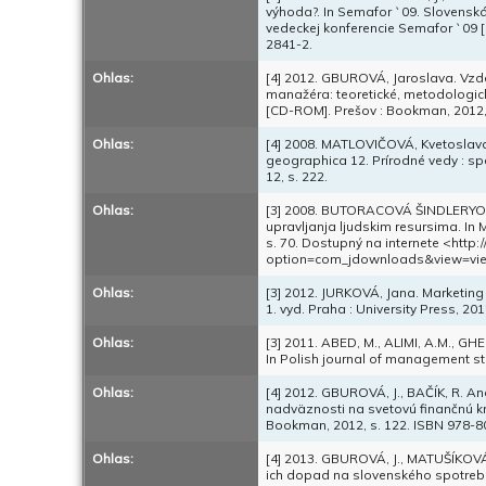
výhoda?. In Semafor `09. Slovenská
vedeckej konferencie Semafor `09 [
2841-2.
Ohlas:
[4] 2012. GBUROVÁ, Jaroslava. Vzd
manažéra: teoretické, metodologick
[CD-ROM]. Prešov : Bookman, 2012,
Ohlas:
[4] 2008. MATLOVIČOVÁ, Kvetoslava. 
geographica 12. Prírodné vedy : spe
12, s. 222.
Ohlas:
[3] 2008. BUTORACOVÁ ŠINDLERYOVÁ,
upravljanja ljudskim resursima. In M
s. 70. Dostupný na internete <htt
option=com_jdownloads&view=vie
Ohlas:
[3] 2012. JURKOVÁ, Jana. Marketing 
1. vyd. Praha : University Press, 2
Ohlas:
[3] 2011. ABED, M., ALIMI, A.M., GH
In Polish journal of management stu
Ohlas:
[4] 2012. GBUROVÁ, J., BAČÍK, R. A
nadväznosti na svetovú finančnú krí
Bookman, 2012, s. 122. ISBN 978-8
Ohlas:
[4] 2013. GBUROVÁ, J., MATUŠÍKOVÁ,
ich dopad na slovenského spotrebit