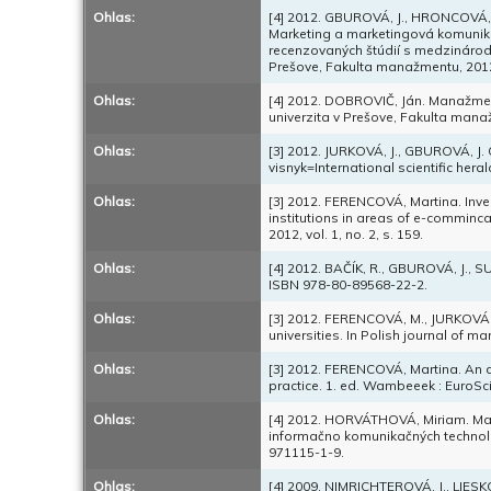
Ohlas:
[4] 2012. GBUROVÁ, J., HRONCOVÁ, I
Marketing a marketingová komunikác
recenzovaných štúdií s medzinárod
Prešove, Fakulta manažmentu, 2012
Ohlas:
[4] 2012. DOBROVIČ, Ján. Manažment 
univerzita v Prešove, Fakulta mana
Ohlas:
[3] 2012. JURKOVÁ, J., GBUROVÁ, J. 
visnyk=International scientific heral
Ohlas:
[3] 2012. FERENCOVÁ, Martina. Inves
institutions in areas of e-comminc
2012, vol. 1, no. 2, s. 159.
Ohlas:
[4] 2012. BAČÍK, R., GBUROVÁ, J., S
ISBN 978-80-89568-22-2.
Ohlas:
[3] 2012. FERENCOVÁ, M., JURKOVÁ,
universities. In Polish journal of m
Ohlas:
[3] 2012. FERENCOVÁ, Martina. An a
practice. 1. ed. Wambeeek : EuroSc
Ohlas:
[4] 2012. HORVÁTHOVÁ, Miriam. Mar
informačno komunikačných technológi
971115-1-9.
Ohlas:
[4] 2009. NIMRICHTEROVÁ, J., LIESK