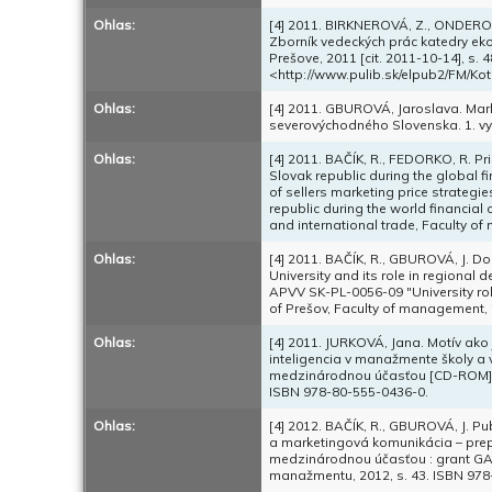
Ohlas:
[4] 2011. BIRKNEROVÁ, Z., ONDEROV
Zborník vedeckých prác katedry ek
Prešove, 2011 [cit. 2011-10-14], s.
<http://www.pulib.sk/elpub2/FM/Kot
Ohlas:
[4] 2011. GBUROVÁ, Jaroslava. Mar
severovýchodného Slovenska. 1. vy
Ohlas:
[4] 2011. BAČÍK, R., FEDORKO, R. Pri
Slovak republic during the global f
of sellers marketing price strategie
republic during the world financial
and international trade, Faculty o
Ohlas:
[4] 2011. BAČÍK, R., GBUROVÁ, J. Dom
University and its role in regiona
APVV SK-PL-0056-09 "University rol
of Prešov, Faculty of management,
Ohlas:
[4] 2011. JURKOVÁ, Jana. Motív ako
inteligencia v manažmente školy a
medzinárodnou účasťou [CD-ROM]. P
ISBN 978-80-555-0436-0.
Ohlas:
[4] 2012. BAČÍK, R., GBUROVÁ, J. P
a marketingová komunikácia – prepo
medzinárodnou účasťou : grant GAM
manažmentu, 2012, s. 43. ISBN 978