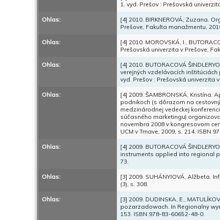
1. vyd. Prešov : Prešovská univerz
Ohlas:
[4] 2010. BIRKNEROVÁ, Zuzana. Organ
Prešove, Fakulta manažmentu, 2010
Ohlas:
[4] 2010. MOROVSKÁ, I., BUTORACOV
Prešovská univerzita v Prešove, Fa
Ohlas:
[4] 2010. BUTORACOVÁ ŠINDLERYOVÁ
verejných vzdelávacích inštitúciách
vyd. Prešov : Prešovská univerzita
Ohlas:
[4] 2009. ŠAMBRONSKÁ, Kristína. A
podnikoch (s dôrazom na cestovný r
medzinárodnej vedeckej konferenci
súčasného marketingu) organizovan
novembra 2008 v kongresovom cent
UCM v Trnave, 2009, s. 214. ISBN 9
Ohlas:
[4] 2009. BUTORACOVÁ ŠINDLERYOVÁ
instruments applied into regional po
73.
Ohlas:
[3] 2009. SUHÁNYIOVÁ, Alžbeta. Inflat
(3), s. 308.
Ohlas:
[3] 2009. DUDINSKA, E., MATULÍKOV
pozarzadowach. In Regionalny wym
153. ISBN 978-83-60652-48-0.