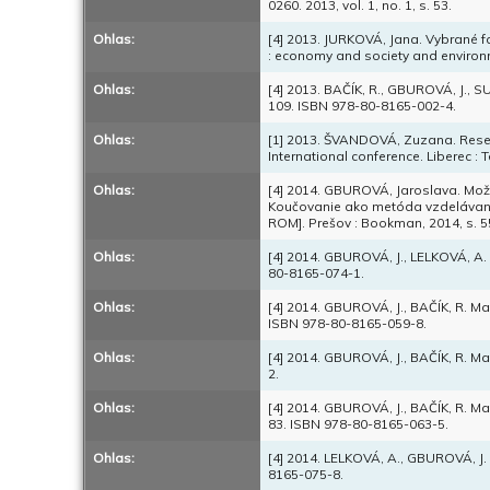
0260. 2013, vol. 1, no. 1, s. 53.
Ohlas:
[4] 2013. JURKOVÁ, Jana. Vybrané fa
: economy and society and environme
Ohlas:
[4] 2013. BAČÍK, R., GBUROVÁ, J., S
109. ISBN 978-80-8165-002-4.
Ohlas:
[1] 2013. ŠVANDOVÁ, Zuzana. Resear
International conference. Liberec : 
Ohlas:
[4] 2014. GBUROVÁ, Jaroslava. Možn
Koučovanie ako metóda vzdelávani
ROM]. Prešov : Bookman, 2014, s. 
Ohlas:
[4] 2014. GBUROVÁ, J., LELKOVÁ, A. 
80-8165-074-1.
Ohlas:
[4] 2014. GBUROVÁ, J., BAČÍK, R. Ma
ISBN 978-80-8165-059-8.
Ohlas:
[4] 2014. GBUROVÁ, J., BAČÍK, R. Ma
2.
Ohlas:
[4] 2014. GBUROVÁ, J., BAČÍK, R. Ma
83. ISBN 978-80-8165-063-5.
Ohlas:
[4] 2014. LELKOVÁ, A., GBUROVÁ, J. 
8165-075-8.