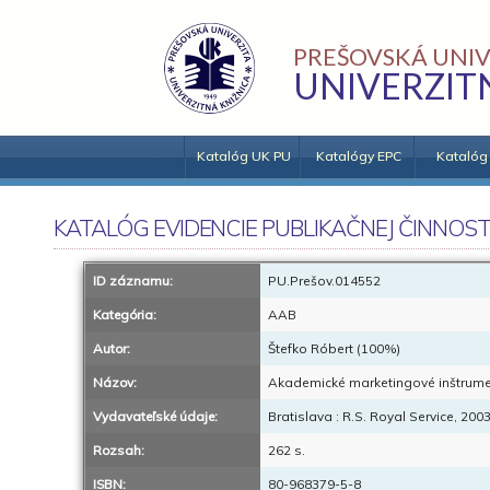
PREŠOVSKÁ UNIV
UNIVERZIT
Katalóg UK PU
Katalógy EPC
Katalóg
KATALÓG EVIDENCIE PUBLIKAČNEJ ČINNOST
ID záznamu:
PU.Prešov.014552
Kategória:
AAB
Autor:
Štefko Róbert (100%)
Názov:
Akademické marketingové inštrumen
Vydavateľské údaje:
Bratislava : R.S. Royal Service, 200
Rozsah:
262 s.
ISBN:
80-968379-5-8