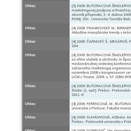
Ohlas:
[3] 2008. BUTORACOVÁ ŠINDLERYOVÁ
marketingovej podpory a finančnej 
sborník příspevků; 3.-4. dubna 200
ROM]. Zlín : Univerzita Tomáše Bat
Ohlas:
[4] 2008. FRANKOVSKÝ, M., BIRKNERO
Aktuálne manažérske trendy v teórii a
Ohlas:
[4] 2009. ČARNICKÝ, Š., MESÁROŠ, P
264.
Ohlas:
[4] 2009. BUTORACOVÁ ŠINDLERYOVÁ
vo sfére služieb a obchodu. In Špec
medzinárodnej vedeckej konferenci
súčasného marketingu) organizova
novembra 2008 v kongresovom cent
UCM v Trnave, 2009, s. 57. ISBN 97
Ohlas:
[4] 2009. BUTORACOVÁ ŠINDLERYOVÁ
štúdie. [1. vyd.]. Prešov : Prešovs
0011-9.
Ohlas:
[4] 2009. FERENCOVÁ, M., BUTORACO
univerzita v Prešove, Fakulta mana
Ohlas:
[4] 2009. SUHÁNYIOVÁ, Alžbeta. Ana
Prešov : Prešovská univerzita v Pr
Ohlas:
[4] 2009. DOBROVIČ, Ján. Manažérske