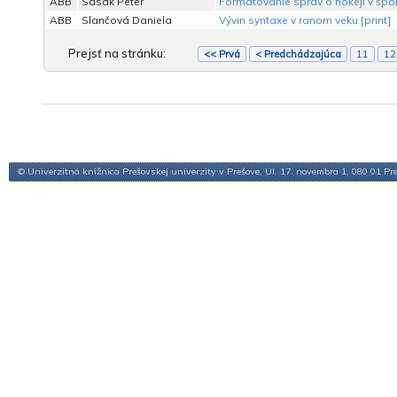
ABB
Sasák Peter
Formátovanie správ o hokeji v špo
ABB
Slančová Daniela
Vývin syntaxe v ranom veku [print]
Prejsť na stránku:
<< Prvá
< Predchádzajúca
11
12
© Univerzitná knižnica Prešovskej univerzity v Prešove, Ul. 17. novembra 1, 080 01 Pr