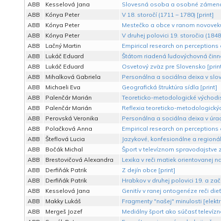
ABB
Kesselová Jana
Slovesná osoba a osobné zámená a
ABB
Kónya Peter
V 18. storočí (1711 – 1780) [print]
ABB
Kónya Peter
Mestečko a obce v ranom novoveku 
ABB
Kónya Peter
V druhej polovici 19. storočia (1848 
ABB
Lačný Martin
Empirical research on perceptions o
ABB
Lukáč Eduard
Štátom riadená ľudovýchovná činno
ABB
Lukáč Eduard
Osvetový zväz pre Slovensko [print
ABB
Mihalková Gabriela
Personálna a sociálna deixa v slov
ABB
Michaeli Eva
Geografická štruktúra sídla [print]
ABB
Palenčár Marián
Teoreticko-metodologické východis
ABB
Palenčár Marián
Reflexia teoreticko-metodologickýc
ABB
Perovská Veronika
Personálna a sociálna deixa v úradn
ABB
Polačková Anna
Empirical research on perceptions o
ABB
Šteflová Lucia
Jazykové, konfesionálne a regionál
ABB
Bočák Michal
Šport v televíznom spravodajstve z
ABB
Brestovičová Alexandra
Lexika v reči matiek orientovanej na
ABB
Derfiňák Patrik
Z dejín obce [print]
ABB
Derfiňák Patrik
Hrabkov v druhej polovici 19. a zač
ABB
Kesselová Jana
Genitív v ranej ontogenéze reči die
ABB
Makky Lukáš
Fragmenty "našej" minulosti [elekt
ABB
Mergeš Jozef
Mediálny šport ako súčasť televízne