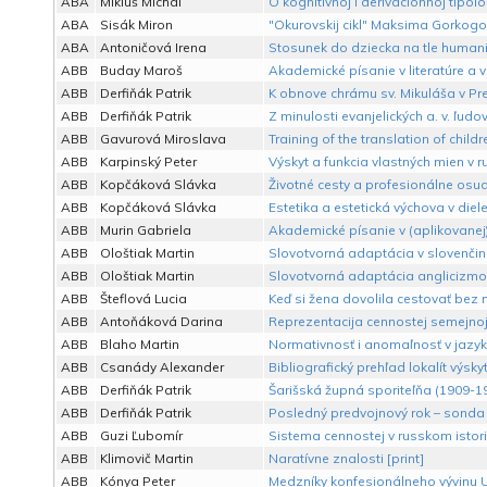
ABA
Mikluš Michal
O kognitivnoj i derivacionnoj tipol
ABA
Sisák Miron
"Okurovskij cikl" Maksima Gorkogo
ABA
Antoničová Irena
Stosunek do dziecka na tle humani
ABB
Buday Maroš
Akademické písanie v literatúre a v
ABB
Derfiňák Patrik
K obnove chrámu sv. Mikuláša v Pre
ABB
Derfiňák Patrik
Z minulosti evanjelických a. v. ľud
ABB
Gavurová Miroslava
Training of the translation of child
ABB
Karpinský Peter
Výskyt a funkcia vlastných mien v
ABB
Kopčáková Slávka
Životné cesty a profesionálne os
ABB
Kopčáková Slávka
Estetika a estetická výchova v diel
ABB
Murin Gabriela
Akademické písanie v (aplikovanej) 
ABB
Ološtiak Martin
Slovotvorná adaptácia v slovenčine
ABB
Ološtiak Martin
Slovotvorná adaptácia anglicizmov
ABB
Šteflová Lucia
Keď si žena dovolila cestovať bez 
ABB
Antoňáková Darina
Reprezentacija cennostej semejnoj i
ABB
Blaho Martin
Normativnosť i anomaľnosť v jazyke
ABB
Csanády Alexander
Bibliografický prehľad lokalít výs
ABB
Derfiňák Patrik
Šarišská župná sporiteľňa (1909-193
ABB
Derfiňák Patrik
Posledný predvojnový rok – sonda 
ABB
Guzi Ľubomír
Sistema cennostej v russkom istori
ABB
Klimovič Martin
Naratívne znalosti [print]
ABB
Kónya Peter
Medzníky konfesionálneho vývinu U