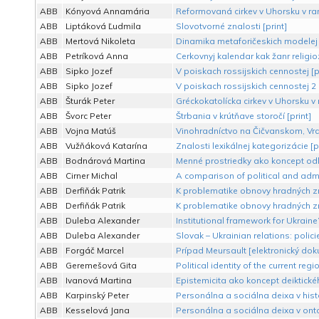
ABB
Kónyová Annamária
Reformovaná cirkev v Uhorsku v ra
ABB
Liptáková Ľudmila
Slovotvorné znalosti [print]
ABB
Mertová Nikoleta
Dinamika metaforičeskich modelej v
ABB
Petríková Anna
Cerkovnyj kalendar kak žanr religi
ABB
Sipko Jozef
V poiskach rossijskich cennostej [p
ABB
Sipko Jozef
V poiskach rossijskich cennostej 2 [
ABB
Šturák Peter
Gréckokatolícka cirkev v Uhorsku v
ABB
Švorc Peter
Štrbania v krútňave storočí [print]
ABB
Vojna Matúš
Vinohradníctvo na Čičvanskom, Vr
ABB
Vužňáková Katarína
Znalosti lexikálnej kategorizácie [pr
ABB
Bodnárová Martina
Menné prostriedky ako koncept od
ABB
Cirner Michal
A comparison of political and admi
ABB
Derfiňák Patrik
K problematike obnovy hradných zrú
ABB
Derfiňák Patrik
K problematike obnovy hradných zrú
ABB
Duleba Alexander
Institutional framework for Ukraine’
ABB
Duleba Alexander
Slovak – Ukrainian relations: polici
ABB
Forgáč Marcel
Prípad Meursault [elektronický do
ABB
Geremešová Gita
Political identity of the current re
ABB
Ivanová Martina
Epistemicita ako koncept deiktické
ABB
Karpinský Peter
Personálna a sociálna deixa v histor
ABB
Kesselová Jana
Personálna a sociálna deixa v onto