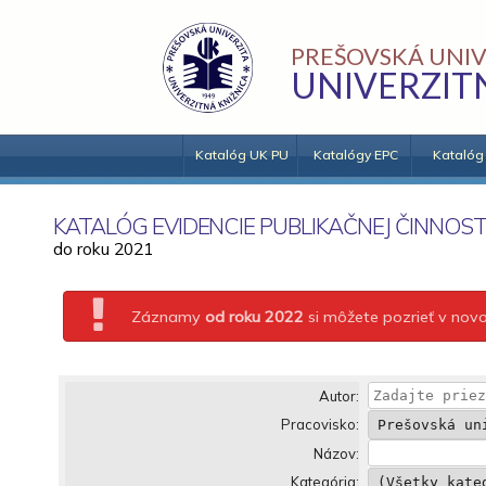
PREŠOVSKÁ UNIV
UNIVERZIT
Katalóg UK PU
Katalógy EPC
Katalóg
KATALÓG EVIDENCIE PUBLIKAČNEJ ČINNOST
do roku 2021
Záznamy
od roku 2022
si môžete pozrieť v no
Autor:
Pracovisko:
Názov:
Kategória: