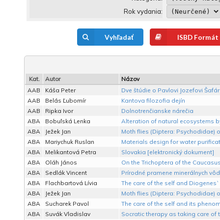
Rok vydania:
Vyhľadať
ISBD Formát
Kat.
Autor
Názov
AAB
Káša Peter
Dve štúdie o Pavlovi Jozefovi Šafár
AAB
Belás Ľubomír
Kantova filozofia dejín
AAB
Ripka Ivor
Dolnotrenčianske nárečia
ABA
Bobuľská Lenka
Alteration of natural ecosystems b
ABA
Ježek Jan
Moth flies (Diptera: Psychodidae) 
ABA
Mariychuk Ruslan
Materials design for water purificat
ABA
Melikantová Petra
Slovakia [elektronický dokument]
ABA
Oláh János
On the Trichoptera of the Caucasus
ABA
Sedlák Vincent
Prírodné pramene minerálnych vôd
ABA
Flachbartová Lívia
The care of the self and Diogenes` 
ABA
Ježek Jan
Moth flies (Diptera: Psychodidae)
ABA
Sucharek Pavol
The care of the self and its phenom
ABA
Suvák Vladislav
Socratic therapy as taking care of t