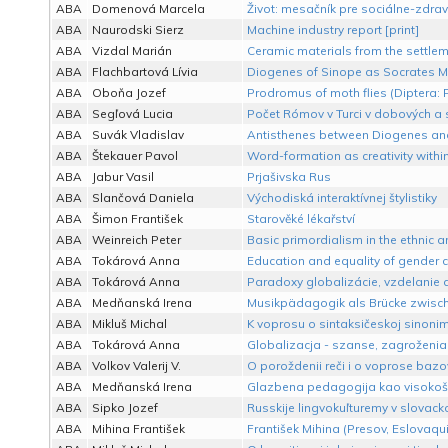
ABA
Domenová Marcela
Život: mesačník pre sociálne-zdravo
ABA
Naurodski Sierz
Machine industry report [print]
ABA
Vizdal Marián
Ceramic materials from the settleme
ABA
Flachbartová Lívia
Diogenes of Sinope as Socrates M
ABA
Oboňa Jozef
Prodromus of moth flies (Diptera: 
ABA
Segľová Lucia
Počet Rómov v Turci v dobových a s
ABA
Suvák Vladislav
Antisthenes between Diogenes and 
ABA
Štekauer Pavol
Word-formation as creativity within
ABA
Jabur Vasil
Prjašivska Rus
ABA
Slančová Daniela
Východiská interaktívnej štylistiky
ABA
Šimon František
Starověké lékařství
ABA
Weinreich Peter
Basic primordialism in the ethnic a
ABA
Tokárová Anna
Education and equality of gender 
ABA
Tokárová Anna
Paradoxy globalizácie, vzdelanie a
ABA
Medňanská Irena
Musikpädagogik als Brücke zwisch
ABA
Mikluš Michal
K voprosu o sintaksičeskoj sinonimi
ABA
Tokárová Anna
Globalizacja - szanse, zagroženia
ABA
Volkov Valerij V.
O poroždenii reči i o voprose baz
ABA
Medňanská Irena
Glazbena pedagogija kao visokošk
ABA
Sipko Jozef
Russkije lingvokuľturemy v slovac
ABA
Mihina František
František Mihina (Presov, Eslovaqui