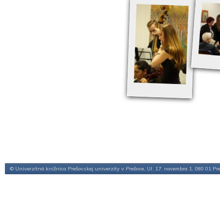
© Univerzitná knižnica Prešovskej univerzity v Prešove, Ul. 17. novembra 1, 080 01 Pr