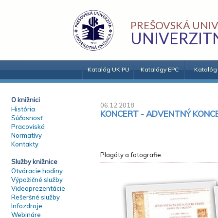
PREŠOVSKÁ UNIV
UNIVERZIT
Katalóg UK PU
Katalógy EPC
Katalóg
O knižnici
06.12.2018
História
KONCERT - ADVENTNÝ KONCE
Súčasnosť
Pracoviská
Normatívy
Kontakty
Plagáty a fotografie:
Služby knižnice
Otváracie hodiny
Výpožičné služby
Videoprezentácie
Rešeršné služby
Infozdroje
Webináre