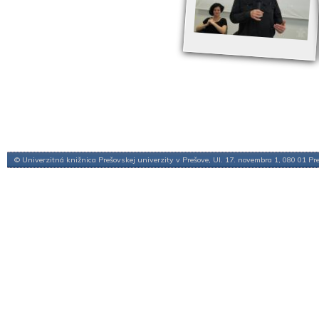
© Univerzitná knižnica Prešovskej univerzity v Prešove, Ul. 17. novembra 1, 080 01 Pr