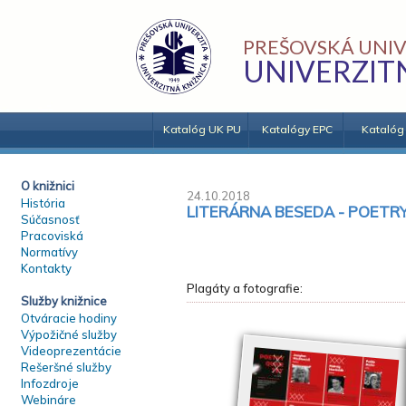
PREŠOVSKÁ UNIV
UNIVERZIT
Katalóg UK PU
Katalógy EPC
Katalóg
O knižnici
24.10.2018
História
LITERÁRNA BESEDA - POETR
Súčasnosť
Pracoviská
Normatívy
Kontakty
Plagáty a fotografie:
Služby knižnice
Otváracie hodiny
Výpožičné služby
Videoprezentácie
Rešeršné služby
Infozdroje
Webináre