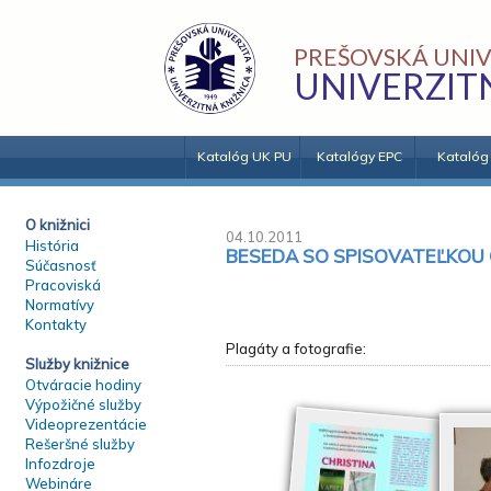
PREŠOVSKÁ UNIV
UNIVERZIT
Katalóg UK PU
Katalógy EPC
Katalóg
O knižnici
04.10.2011
História
BESEDA SO SPISOVATEĽKOU 
Súčasnosť
Pracoviská
Normatívy
Kontakty
Plagáty a fotografie:
Služby knižnice
Otváracie hodiny
Výpožičné služby
Videoprezentácie
Rešeršné služby
Infozdroje
Webináre