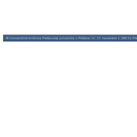
© Univerzitná knižnica Prešovskej univerzity v Prešove, Ul. 17. novembra 1, 080 01 Pr