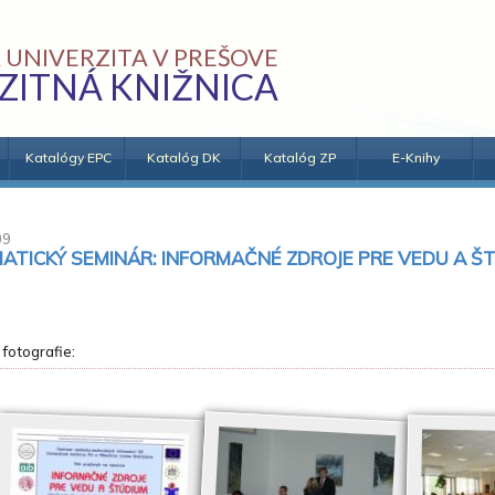
 UNIVERZITA V PREŠOVE
ZITNÁ KNIŽNICA
Katalógy EPC
Katalóg DK
Katalóg ZP
E-Knihy
09
ATICKÝ SEMINÁR: INFORMAČNÉ ZDROJE PRE VEDU A Š
 fotografie: