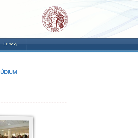
EzProxy
TÚDIUM