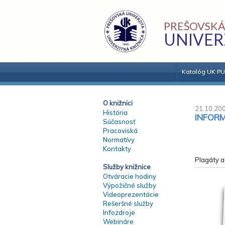
PREŠOVSKÁ
UNIVER
Katalóg UK PU
O knižnici
21.10.20
História
INFORM
Súčasnosť
Pracoviská
Normatívy
Kontakty
Plagáty a
Služby knižnice
Otváracie hodiny
Výpožičné služby
Videoprezentácie
Rešeršné služby
Infozdroje
Webináre