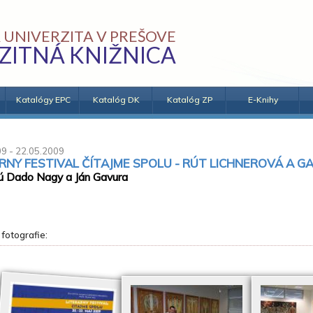
 UNIVERZITA V PREŠOVE
ZITNÁ KNIŽNICA
Katalógy EPC
Katalóg DK
Katalóg ZP
E-Knihy
9 - 22.05.2009
RNY FESTIVAL ČÍTAJME SPOLU - RÚT LICHNEROVÁ A G
ú Dado Nagy a Ján Gavura
 fotografie: