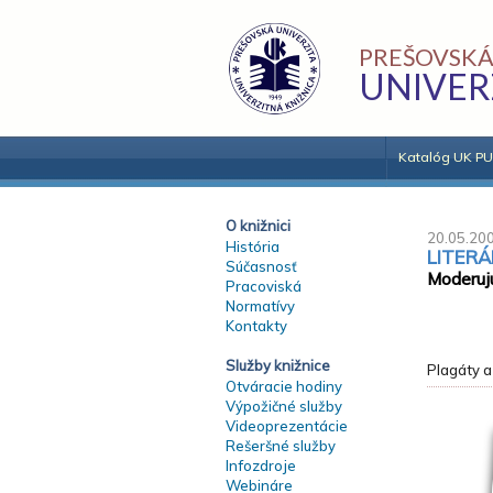
PREŠOVSKÁ
UNIVER
Katalóg UK PU
O knižnici
20.05.200
História
LITERÁ
Súčasnosť
Moderuj
Pracoviská
Normatívy
Kontakty
Služby knižnice
Plagáty a
Otváracie hodiny
Výpožičné služby
Videoprezentácie
Rešeršné služby
Infozdroje
Webináre