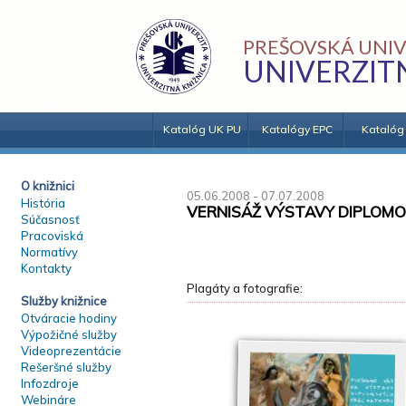
PREŠOVSKÁ UNIV
UNIVERZIT
Katalóg UK PU
Katalógy EPC
Katalóg
O knižnici
05.06.2008 - 07.07.2008
História
VERNISÁŽ VÝSTAVY DIPLOM
Súčasnosť
Pracoviská
Normatívy
Kontakty
Plagáty a fotografie:
Služby knižnice
Otváracie hodiny
Výpožičné služby
Videoprezentácie
Rešeršné služby
Infozdroje
Webináre