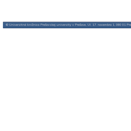
© Univerzitná knižnica Prešovskej univerzity v Prešove, Ul. 17. novembra 1, 080 01 Pr