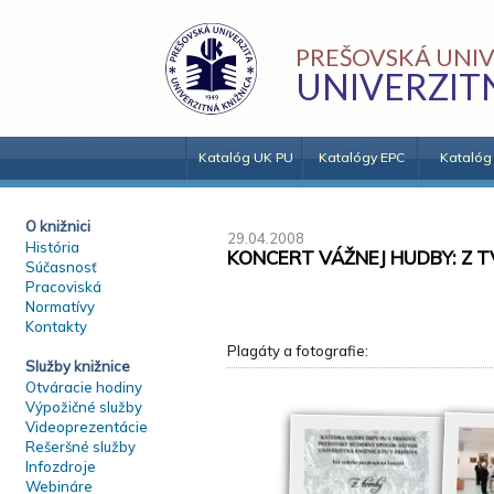
PREŠOVSKÁ UNIV
UNIVERZIT
Katalóg UK PU
Katalógy EPC
Katalóg
O knižnici
29.04.2008
História
KONCERT VÁŽNEJ HUDBY: Z
Súčasnosť
Pracoviská
Normatívy
Kontakty
Plagáty a fotografie:
Služby knižnice
Otváracie hodiny
Výpožičné služby
Videoprezentácie
Rešeršné služby
Infozdroje
Webináre