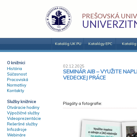
PREŠOVSKÁ UNIV
UNIVERZIT
Katalóg UK PU
Katalógy EPC
Katalóg
O knižnici
02.12.2025
História
SEMINÁR AIB – VYUŽITE NAP
Súčasnosť
VEDECKEJ PRÁCE
Pracoviská
Normatívy
Kontakty
Služby knižnice
Plagáty a fotografie:
Otváracie hodiny
Výpožičné služby
Videoprezentácie
Rešeršné služby
Infozdroje
Webináre