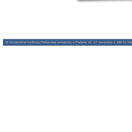
© Univerzitná knižnica Prešovskej univerzity v Prešove, Ul. 17. novembra 1, 080 01 Pr