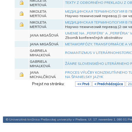
NIKOLETA
TEXTY Z ODBORNÉHO PREKLADU Z OBL
MERTOVÁ
NIKOLETA
МЕДИЦИНСКАЯ ТЕРМИНОЛОГИЯ В ПЕ
MERTOVÁ
Научно-технический перевод (1-ая ча
NIKOLETA
МЕДИЦИНСКАЯ ТЕРМИНОЛОГИЯ В ПЕ
MERTOVÁ
Научно-технический перевод (2-ая ча
UMENIE NA „PERIFÉRII“ A „PERIFÉRIA“ 
JANA MIGAŠOVÁ
Zborník konferenčných abstraktov
JANA MIGAŠOVÁ
METAMORFÓZY, TRANSFORMÁCIE A VE
GABRIELA
ROMANTIZMUS V LITERÁRNOHISTORICKE
MIHALKOVÁ
GABRIELA
ŽÁNRE SLOVENSKÉHO LITERÁRNEHO
MIHALKOVÁ
JANA
PROCES VÝUČBY KONZEKUTÍVNEHO TL
MICHALČÍKOVÁ
NA ŠPANIELSKY JAZYK
Prejsť na stránku:
<< Prvá
< Predchádzajúca
21
© Univerzitná knižnica Prešovskej univerzity v Prešove, Ul. 17. novembra 1, 080 01 Pr