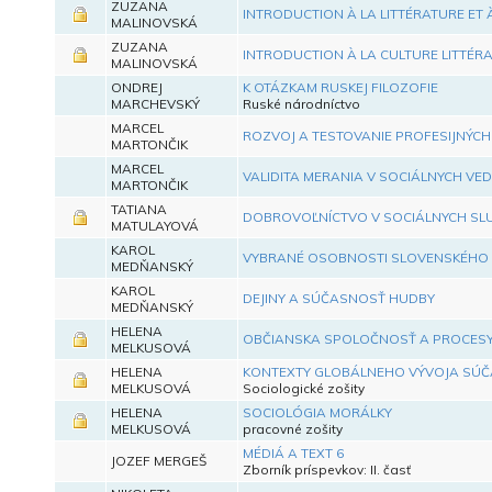
ZUZANA
INTRODUCTION À LA LITTÉRATURE ET À 
MALINOVSKÁ
ZUZANA
INTRODUCTION À LA CULTURE LITTÉRA
MALINOVSKÁ
ONDREJ
K OTÁZKAM RUSKEJ FILOZOFIE
MARCHEVSKÝ
Ruské národníctvo
MARCEL
ROZVOJ A TESTOVANIE PROFESIJNÝC
MARTONČIK
MARCEL
VALIDITA MERANIA V SOCIÁLNYCH VE
MARTONČIK
TATIANA
DOBROVOĽNÍCTVO V SOCIÁLNYCH SLU
MATULAYOVÁ
KAROL
VYBRANÉ OSOBNOSTI SLOVENSKÉHO HU
MEDŇANSKÝ
KAROL
DEJINY A SÚČASNOSŤ HUDBY
MEDŇANSKÝ
HELENA
OBČIANSKA SPOLOČNOSŤ A PROCESY
MELKUSOVÁ
HELENA
KONTEXTY GLOBÁLNEHO VÝVOJA SÚČ
MELKUSOVÁ
Sociologické zošity
HELENA
SOCIOLÓGIA MORÁLKY
MELKUSOVÁ
pracovné zošity
MÉDIÁ A TEXT 6
JOZEF MERGEŠ
Zborník príspevkov: II. časť