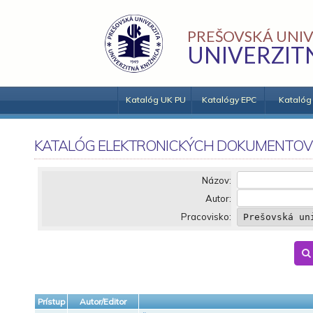
PREŠOVSKÁ UNIV
UNIVERZIT
Katalóg UK PU
Katalógy EPC
Katalóg
KATALÓG ELEKTRONICKÝCH DOKUMENTOV
Názov:
Autor:
Pracovisko:
Prístup
Autor/Editor