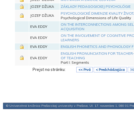
JOZEF DŽUKA
ZÁKLADY PEDAGOGICKEJ PSYCHOLÓGIE
PSYCHOLOGICKÉ DIMENZIE KVALITY ŽIVOT
JOZEF DŽUKA
Psychological Dimensions of Life Quality
ON THE INTERCONNECTIONS AMONG SEL
EVA EDDY
ACQUISITION
ON THE INVOLVEMENT OF COGNITIVE PRO
EVA EDDY
LEARNERS
EVA EDDY
ENGLISH PHONETICS AND PHONOLOGY F
ENGLISH PRONUNCIATION FOR TEACHER
EVA EDDY
OF TEACHING
Part I: Segments
Prejsť na stránku:
<< Prvá
< Predchádzajúca
36
© Univerzitná knižnica Prešovskej univerzity v Prešove, Ul. 17. novembra 1, 080 01 Pr