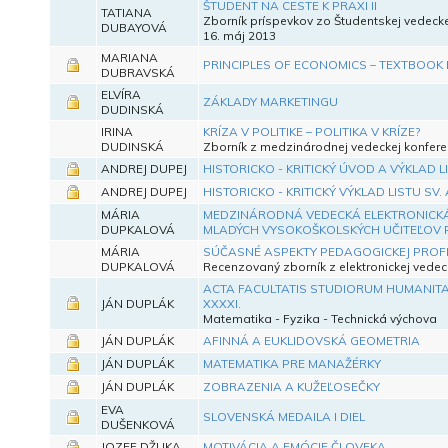
ŠTUDENT NA CESTE K PRAXI II
TATIANA
Zborník príspevkov zo Študentskej vedeck
DUBAYOVÁ
16. máj 2013
MARIANA
PRINCIPLES OF ECONOMICS – TEXTBOOK
DUBRAVSKÁ
ELVÍRA
ZÁKLADY MARKETINGU
DUDINSKÁ
IRINA
KRÍZA V POLITIKE – POLITIKA V KRÍZE?
DUDINSKÁ
Zborník z medzinárodnej vedeckej konferen
ANDREJ DUPEJ
HISTORICKO - KRITICKÝ ÚVOD A VÝKLAD L
ANDREJ DUPEJ
HISTORICKO - KRITICKÝ VÝKLAD LISTU SV.
MÁRIA
MEDZINÁRODNÁ VEDECKÁ ELEKTRONICKÁ
DUPKALOVÁ
MLADÝCH VYSOKOŠKOLSKÝCH UČITEĽOV 
MÁRIA
SÚČASNÉ ASPEKTY PEDAGOGICKEJ PROF
DUPKALOVÁ
Recenzovaný zborník z elektronickej vede
ACTA FACULTATIS STUDIORUM HUMANITAT
JÁN DUPLÁK
XXXXI.
Matematika - Fyzika - Technická výchova
JÁN DUPLÁK
AFINNÁ A EUKLIDOVSKÁ GEOMETRIA
JÁN DUPLÁK
MATEMATIKA PRE MANAŽÉRKY
JÁN DUPLÁK
ZOBRAZENIA A KUŽEĽOSEČKY
EVA
SLOVENSKÁ MEDAILA I DIEL
DUŠENKOVÁ
JOZEF DŽUKA
MOTIVÁCIA A EMÓCIE ČLOVEKA