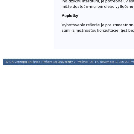
inojazyčnú literatúru, je potrebné uvie
môže dostať e-mailom alebo vytlačenú (
Poplatky
Vyhotovenie rešerše je pre zamestnan
sami (s možnosťou konzultácie) tiež be
© Univerzitná knižnica Prešovskej univerzity v Prešove, Ul. 17. novembra 1, 080 01 Pr