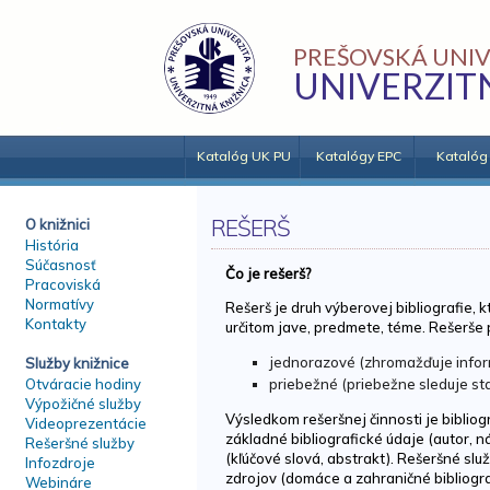
PREŠOVSKÁ UNIV
UNIVERZIT
Katalóg UK PU
Katalógy EPC
Katalóg
REŠERŠ
O knižnici
História
Súčasnosť
Čo je rešerš?
Pracoviská
Normatívy
Rešerš je druh výberovej bibliografie, 
Kontakty
určitom jave, predmete, téme. Rešerše 
jednorazové (zhromažďuje inform
Služby knižnice
priebežné (priebežne sleduje st
Otváracie hodiny
Výpožičné služby
Výsledkom rešeršnej činnosti je bibli
Videoprezentácie
základné bibliografické údaje (autor, ná
Rešeršné služby
(kľúčové slová, abstrakt). Rešeršné sl
Infozdroje
zdrojov (domáce a zahraničné bibliogr
Webináre