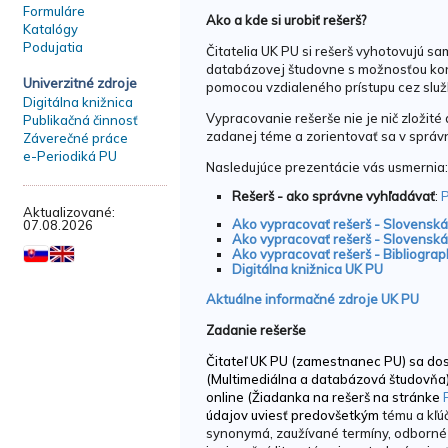
Formuláre
Ako a kde si urobiť rešerš?
Katalógy
Podujatia
Čitatelia UK PU si rešerš vyhotovujú sa
databázovej študovne s možnosťou konz
Univerzitné zdroje
pomocou vzdialeného prístupu cez služ
Digitálna knižnica
Vypracovanie rešerše nie je nič zložit
Publikačná činnosť
zadanej téme a zorientovať sa v správne
Záverečné práce
e-Periodiká PU
Nasledujúce prezentácie vás usmernia:
Rešerš - ako správne vyhľadávať
:
Aktualizované:
Ako vypracovať rešerš - Slovenská
07.08.2026
Ako vypracovať rešerš - Slovenská
Ako vypracovať rešerš - Bibliogra
Digitálna knižnica UK PU
Aktuálne informačné zdroje UK PU
Zadanie rešerše
Čitateľ UK PU (zamestnanec PU) sa dos
(Multimediálna a databázová študovňa),
online (Žiadanka na rešerš na stránke
údajov uviesť predovšetkým
tému a kľú
synonymá, zaužívané termíny, odborné v