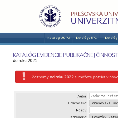
PREŠOVSKÁ UNIV
UNIVERZIT
Katalóg UK PU
Katalógy EPC
Katalóg
KATALÓG EVIDENCIE PUBLIKAČNEJ ČINNOST
do roku 2021
Záznamy
od roku 2022
si môžete pozrieť v no
Autor:
Pracovisko:
Názov:
Kategória: