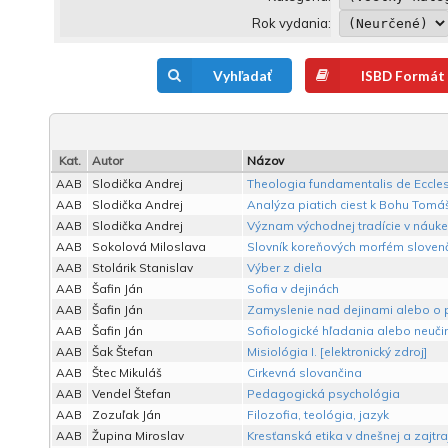
Rok vydania:
Vyhľadať
ISBD Formát
Kat.
Autor
Názov
AAB
Slodička Andrej
Theologia fundamentalis de Eccle
AAB
Slodička Andrej
Analýza piatich ciest k Bohu Tom
AAB
Slodička Andrej
Význam východnej tradície v náuke 
AAB
Sokolová Miloslava
Slovník koreňových morfém sloven
AAB
Stolárik Stanislav
Výber z diela
AAB
Šafin Ján
Sofia v dejinách
AAB
Šafin Ján
Zamyslenie nad dejinami alebo o p
AAB
Šafin Ján
Sofiologické hľadania alebo neučin
AAB
Šak Štefan
Misiológia I. [elektronický zdroj]
AAB
Štec Mikuláš
Cirkevná slovančina
AAB
Vendel Štefan
Pedagogická psychológia
AAB
Zozuľak Ján
Filozofia, teológia, jazyk
AAB
Župina Miroslav
Kresťanská etika v dnešnej a zajtra