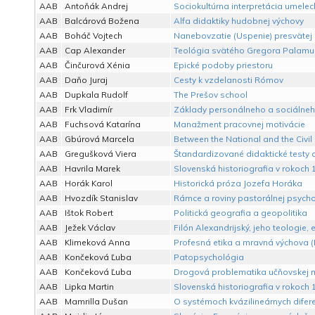
AAB
Antoňák Andrej
Sociokultúrna interpretácia umelec
AAB
Balcárová Božena
Alfa didaktiky hudobnej výchovy
AAB
Boháč Vojtech
Nanebovzatie (Uspenie) presvätej B
AAB
Cap Alexander
Teológia svätého Gregora Palamu
AAB
Činčurová Xénia
Epické podoby priestoru
AAB
Daňo Juraj
Cesty k vzdelanosti Rómov
AAB
Dupkala Rudolf
The Prešov school
AAB
Frk Vladimír
Základy personálneho a sociálneho
AAB
Fuchsová Katarína
Manažment pracovnej motivácie
AAB
Gbúrová Marcela
Between the National and the Civil
AAB
Gregušková Viera
Štandardizované didaktické testy 
AAB
Havrila Marek
Slovenská historiografia v rokoch 1
AAB
Horák Karol
Historická próza Jozefa Horáka
AAB
Hvozdík Stanislav
Rámce a roviny pastorálnej psycho
AAB
Ištok Robert
Politická geografia a geopolitika
AAB
Ježek Václav
Filón Alexandrijský, jeho teologie, 
AAB
Klimeková Anna
Profesná etika a mravná výchova (
AAB
Končeková Ľuba
Patopsychológia
AAB
Končeková Ľuba
Drogová problematika učňovskej 
AAB
Lipka Martin
Slovenská historiografia v rokoch 1
AAB
Mamrilla Dušan
O systémoch kvázilineárnych difere