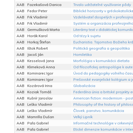
AAB
Fazekašová Danica
Trvalo udržateľné využívanie pôdy
AAB
Fedor Peter
Biblické horizonty v gréckokatolícke
AAB
Frk Vladimír
Vzdelávateľ dospelých v profesij
AAB
Frk Vladimír
Systém a organizácia profesijné
AAB
Germušková Marta
Literárny text v didaktickej komunik
AAB
Horák Karol
Od tézy k sujetu
AAB
Horkaj Štefan
Eucharistia. Tajomstvo Božieho kr
AAB
Ištok Robert
Politická geografia a geopolitika
AAB
Jacoš Ján
Homiletika
AAB
Kesselová Jana
Morfológia v komunikácii dieťaťa
AAB
Klimeková Anna
Od filozofickej antropológie k aute
AAB
Kominarec Igor
Úvod do pedagogiky voľného čas
AAB
Kominarec Igor
Prešovské evanjelické kolégium a 
AAB
Kozárová Irina
Globalizácia
AAB
Koziak Tomáš
Federálna únia a britské projekty 
AAB
Kušnír Jaroslav
American fiction: modernism - pos
AAB
Leško Vladimír
Philosophy of the history of philo
AAB
Leško Vladimír
Človek, panstvo, komunikácia
AAB
Mamrilla Dušan
Veľký Lipník
AAB
Paľa Gabriel
Informačné technológie v cirkevných
AAB
Paľa Gabriel
Etické dimenzie komunikácie v Inte