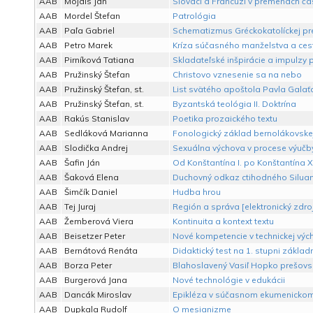
AAB
Mojdis Ján
Slováci a Francúzi v premenách ča
AAB
Mordel Štefan
Patrológia
AAB
Paľa Gabriel
Schematizmus Gréckokatolíckej pr
AAB
Petro Marek
Kríza súčasného manželstva a cest
AAB
Pirníková Tatiana
Skladateľské inšpirácie a impulz
AAB
Pružinský Štefan
Christovo vznesenie sa na nebo
AAB
Pružinský Štefan, st.
List svätého apoštola Pavla Gala
AAB
Pružinský Štefan, st.
Byzantská teológia II. Doktrína
AAB
Rakús Stanislav
Poetika prozaického textu
AAB
Sedláková Marianna
Fonologický základ bernolákovskej
AAB
Slodička Andrej
Sexuálna výchova v procese výučb
AAB
Šafin Ján
Od Konštantína I. po Konštantína XI
AAB
Šaková Elena
Duchovný odkaz ctihodného Silua
AAB
Šimčík Daniel
Hudba hrou
AAB
Tej Juraj
Región a správa [elektronický zdroj
AAB
Žemberová Viera
Kontinuita a kontext textu
AAB
Beisetzer Peter
Nové kompetencie v technickej výc
AAB
Bernátová Renáta
Didaktický test na 1. stupni základn
AAB
Borza Peter
Blahoslavený Vasiľ Hopko prešovs
AAB
Burgerová Jana
Nové technológie v edukácii
AAB
Dancák Miroslav
Epikléza v súčasnom ekumenickom
AAB
Dupkala Rudolf
O mesianizme