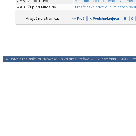
AAB
Zubal Pavol
Vizuálnosť a duchovnosť v nemecke
AAB
Župina Miroslav
Kresťanská etika a jej miesto v sys
Prejsť na stránku:
<< Prvá
< Predchádzajúca
8
9
© Univerzitná knižnica Prešovskej univerzity v Prešove, Ul. 17. novembra 1, 080 01 Pr