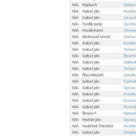
N/A
Repka R.
Niekto
N/A
Sabol Ján
Kombin
N/A
Sabol Ján
Za pro
N/A
Furdík Juraj
Úvod
N/A
Horák Karol
Obrana
N/A
Michnovič Imrich
Vranov
N/A
Sabol Ján
Kombin
N/A
Sabol Ján
Teória 
N/A
Sabol Ján
Štvorč
N/A
Sabol Ján
Základ
N/A
Sabol Ján
Teória 
N/A
Štec Mikuláš
Literat
N/A
Sabol Ján
Formál
N/A
Sabol Ján
Spisov
N/A
Sabol Ján
K meto
N/A
Sabol Ján
Konson
N/A
Sabol Ján
Poznám
N/A
Štraus F.
Rytmick
N/A
Harčár Ján
Geologi
N/A
Hudeček Theodor
Sociáln
N/A
Sabol Ján
Dvojtvar