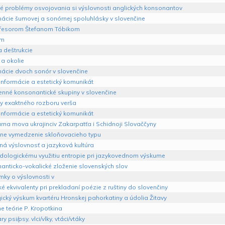
ré problémy osvojovania si výslovnosti anglických konsonantov
ácie šumovej a sonórnej spoluhlásky v slovenčine
fesorom Štefanom Tóbikom
om
 deštrukcie
 a okolie
ácie dvoch sonór v slovenčine
informácie a estetický komunikát
lenné konsonantické skupiny v slovenčine
y exaktného rozboru verša
informácie a estetický komunikát
urna mova ukrajinciv Zakarpatťa i Schidnoji Slovaččyny
ne vymedzenie skloňovacieho typu
ná výslovnosť a jazyková kultúra
dologickému využitiu entropie pri jazykovednom výskume
anticko-vokalické zloženie slovenských slov
ky o výslovnosti v
é ekvivalenty pri prekladaní poézie z ruštiny do slovenčiny
cký výskum kvartéru Hronskej pahorkatiny a údolia Žitavy
e teórie P. Kropotkina
y psi/psy, vlci/vlky, vtáci/vtáky