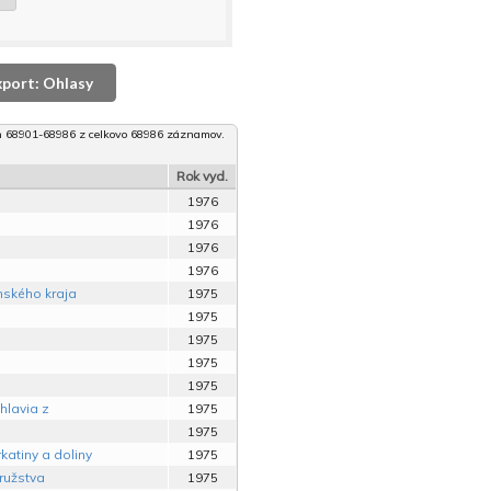
xport: Ohlasy
 68901-68986 z celkovo 68986 záznamov.
Rok vyd.
1976
1976
1976
1976
nského kraja
1975
1975
1975
1975
1975
hlavia z
1975
1975
atiny a doliny
1975
ružstva
1975