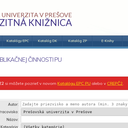
 UNIVERZITA V PREŠOVE
ZITNÁ KNIŽNICA
Katalógy EPC
Katalóg DK
Katalóg ZP
E-Knihy
BLIKAČNEJ ČINNOSTI PU
22
si môžete pozrieť v novom
Katalógu EPC PU
alebo v
CREPČ2
.
Autor:
racovisko:
Názov:
Kategória: