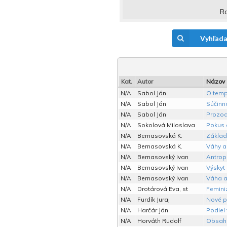
Ro
Vyhľada
Kat.
Autor
Názov
N/A
Sabol Ján
O temp
N/A
Sabol Ján
Súčinno
N/A
Sabol Ján
Prozod
N/A
Sokolová Miloslava
Pokus o
N/A
Bernasovská K.
Základ
N/A
Bernasovská K.
Váhy a
N/A
Bernasovský Ivan
Antrop
N/A
Bernasovský Ivan
Výskyt
N/A
Bernasovský Ivan
Váha a
N/A
Drotárová Eva, st
Femini
N/A
Furdík Juraj
Nové p
N/A
Harčár Ján
Podiel
N/A
Horváth Rudolf
Obsah,