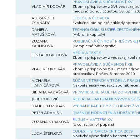
PRAVOSLÁVIE A SÚČASNOSŤ XVI.
VLADIMÍR KOCVÁR
Zborník príspevkov z XVI. vedeckej k
medzinárodnou účasťou, 16. apríl 20
ALEXANDER
ETOLÓGIA ČLOVEKA
CSANÁDY
Evolučno–biologické základy správan
DANIELA
TECHNOLÓGIA SLUŽIEB CESTOVNÉ
MATUŠÍKOVÁ
(Vybrané kapitoly)
ZUZANA
PUBLIKAČNÁ ČINNOSŤ PREŠOVSKEJ U
KARNIŠOVÁ
(Kompletná bibliografia)
MÉDIÁ A TEXT 9
LENKA REGRUTOVÁ
Zborník príspevkov z vedeckej konfer
PRAVOSLÁVIE A SÚČASNOSŤ XII.
VLADIMÍR KOCVÁR
Zborník príspevkov z XII. medzinárod
pracovníkov, Prešov, 3. marec 2020
MICHAELA
SÚČASNÉ TRENDY V TEÓRII A PRA
HARNIČÁROVÁ
Nekonferenčný vedecký zborník recen
BIBIANA VADAŠOVÁ
VPLYV REGENERÁCIE NA ZOTAVENI
JURIJ POPOVIČ
MEDIÁCIA – AKTUÁLNE VÝZVY V SÚ
DALIBOR DZUGAS
VYBRANÉ KAPITOLY Z OCHRANY ŽIV
PETER ADAMIŠIN
DIMENZIE HODNOTENIA UDRŽATEĽNÉ
ENGLISH MATTERS XV
ZUZANA STRAKOVÁ
(a collection of papers)
CODEX HISTORICO-CRITICA 2019
LUCIA ŠTEFLOVÁ
Noetické východiská v kontexte interdi