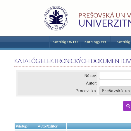
PREŠOVSKÁ UNIV
UNIVERZIT
Katalóg UK PU
Katalógy EPC
Katalóg
KATALÓG ELEKTRONICKÝCH DOKUMENTOV
Názov:
Autor:
Pracovisko:
Prístup
Autor/Editor