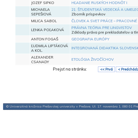
JOZEF SIPKO
HĽADANIE RUSKÝCH HODNÔT I
MICHAELA
21. ŠTUDENTSKÁ VEDECKÁ A UMELE
SEPEŠIOVÁ
Zborník príspevkov
MILICA SABOL
ČLOVEK A SVET PRÁCE – PRACOVNÉ
PRÁVNA TEÓRIA PRE LINGVISTOV
LENKA POĽAKOVÁ
Základy práva pre prekladateľov a tl
ANTON FOGAŠ
GEOGRAFIA EURÓPY
ĽUDMILA LIPTÁKOVÁ
INTEGROVANÁ DIDAKTIKA SLOVENSK
A KOL.
ALEXANDER
ETOLÓGIA ŽIVOČÍCHOV
CSANADY
Prejsť na stránku:
<< Prvá
< Predchád
© Univerzitná knižnica Prešovskej univerzity v Prešove, Ul. 17. novembra 1, 080 01 Pr