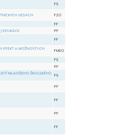
FS
OTNÍCKYCH VEDÁCH
FZO
FF
 EDUKÁCII
PF
FF
 EFEKT A MOŽNOSTI ICH
FMEO
FS
PF
DETÍ MLADŠIEHO ŠKOLSKÉHO
FS
PF
FF
PF
FF