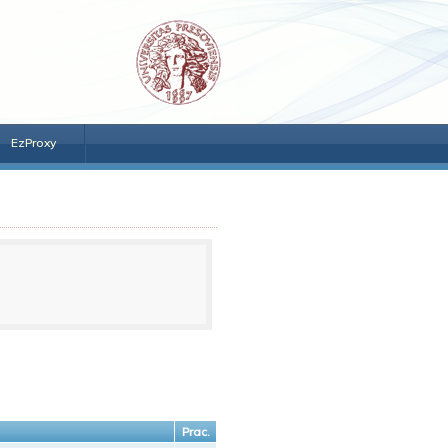
EzProxy
Prac.