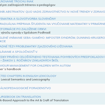
LŇOVANIE TROCHU INAK
 pre začínajúcich trénerov a pedagógov
NÍK ABSTRAKTOV. QUO VADIS ZDRAVOTNÍCTVO IV. NOVÉ TRENDY V ZDRAV
EMATIKA A SLOVOTVORBA SLOVENČINY
RADUÁLNA PRÍPRAVA ŠTUDENTA NA VYUČOVANIE MATEMATIKY V PRIMÁRNEJ
EFORMÁCIE PO ZALOŽENIE CIRKVI
. výročiu synody v Spišskom Podhradí
SLENÉ VNÍMANIE SEBA–SAMÉHO: IMPOSTER SYNDRÓM, DUNNING–KRUGEROV
KCIE
ADNÉ TÉZY PROBLEMATIKY ZJAZDOVÉHO LYŽOVANIA
LÁVANIE A SPOLOČNOSŤ V.
EDKY PRVÉHO CELOŠTÁTNEHO TESTOVANIA POHYBOVÝCH PREDPOKLADOV 
 – ŽIAKOV 1. ROČNÍKOV ZÁKLADNÝCH ŠKÔL
VIOUR MANAGEMENT FOR CHILDREN WITH AUTISM
her´s handbook
CTED CHAPTERS IN ENGLISH LEXICOLOGY
I: Lexical Semantics and Lexicography
IÁLNOPEDAGOGICKÉ PORADENSTVO
URSEBOOK ON TRANSLATION
k-Based Approach to the Art & Craft of Translation