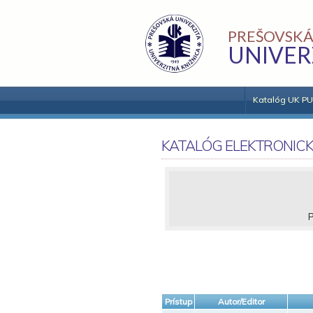
PREŠOVSKÁ
UNIVER
Katalóg UK PU
KATALÓG ELEKTRONIC
P
Prístup
Autor/Editor