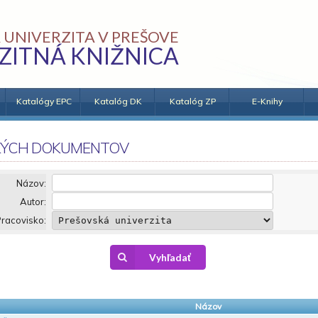
 UNIVERZITA V PREŠOVE
ZITNÁ KNIŽNICA
Katalógy EPC
Katalóg DK
Katalóg ZP
E-Knihy
KÝCH DOKUMENTOV
Názov:
Autor:
racovisko:
Vyhľadať
Názov