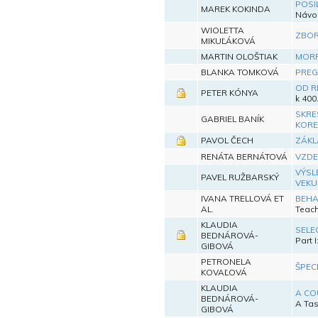
POSI
MAREK KOKINDA
Návod
WIOLETTA
ZBOR
MIKUĽÁKOVÁ
MARTIN OLOŠTIAK
MORF
BLANKA TOMKOVÁ
PREG
OD R
PETER KÓNYA
k 400
SKRE
GABRIEL BANÍK
KORE
PAVOL ČECH
ZÁKL
RENÁTA BERNÁTOVÁ
VZDE
VÝSL
PAVEL RUŽBARSKÝ
VEKU
IVANA TRELLOVÁ ET
BEHA
AL.
Teac
KLAUDIA
SELE
BEDNÁROVÁ-
Part 
GIBOVÁ
PETRONELA
ŠPEC
KOVAĽOVÁ
KLAUDIA
A CO
BEDNÁROVÁ-
A Tas
GIBOVÁ