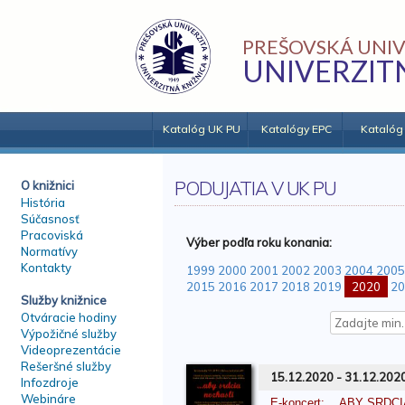
PREŠOVSKÁ UNIV
UNIVERZIT
Katalóg UK PU
Katalógy EPC
Katalóg
PODUJATIA V UK PU
O knižnici
História
Súčasnosť
Pracoviská
Výber podľa roku konania:
Normatívy
Kontakty
1999
2000
2001
2002
2003
2004
2005
2015
2016
2017
2018
2019
2020
20
Služby knižnice
Otváracie hodiny
Výpožičné služby
Videoprezentácie
Rešeršné služby
15.12.2020 - 31.12.202
Infozdroje
Webináre
E-koncert: ...ABY SRDC