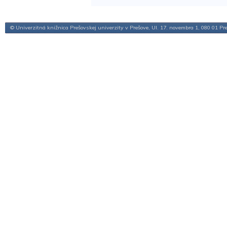
© Univerzitná knižnica Prešovskej univerzity v Prešove, Ul. 17. novembra 1, 080 01 Pr