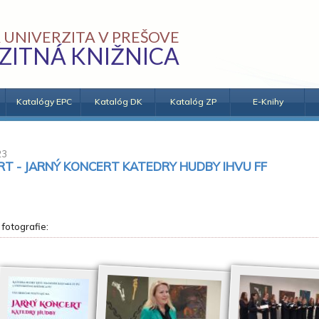
 UNIVERZITA V PREŠOVE
ZITNÁ KNIŽNICA
Katalógy EPC
Katalóg DK
Katalóg ZP
E-Knihy
23
T - JARNÝ KONCERT KATEDRY HUDBY IHVU FF
 fotografie: