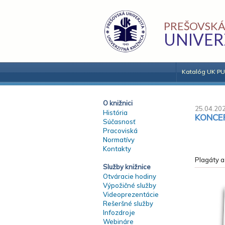
PREŠOVSKÁ
UNIVER
Katalóg UK PU
O knižnici
25.04.20
História
KONCER
Súčasnosť
Pracoviská
Normatívy
Kontakty
Plagáty a
Služby knižnice
Otváracie hodiny
Výpožičné služby
Videoprezentácie
Rešeršné služby
Infozdroje
Webináre