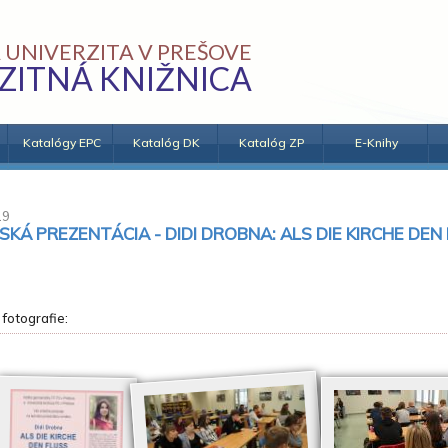
 UNIVERZITA V PREŠOVE
ZITNÁ KNIŽNICA
Katalógy EPC
Katalóg DK
Katalóg ZP
E-Knihy
19
KÁ PREZENTÁCIA - DIDI DROBNA: ALS DIE KIRCHE DE
 fotografie: