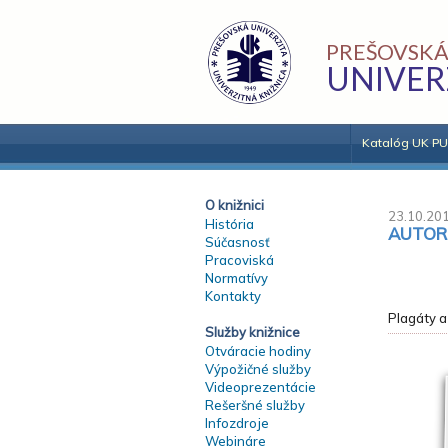
PREŠOVSKÁ
UNIVER
Katalóg UK PU
O knižnici
23.10.20
História
AUTORS
Súčasnosť
Pracoviská
Normatívy
Kontakty
Plagáty a
Služby knižnice
Otváracie hodiny
Výpožičné služby
Videoprezentácie
Rešeršné služby
Infozdroje
Webináre