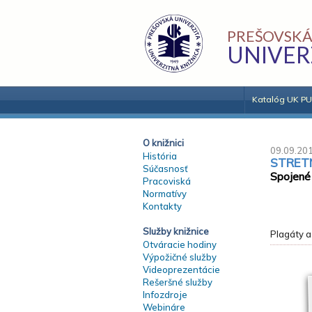
PREŠOVSKÁ
UNIVER
Katalóg UK PU
O knižnici
09.09.20
História
STRETN
Súčasnosť
Spojené 
Pracoviská
Normatívy
Kontakty
Služby knižnice
Plagáty a
Otváracie hodiny
Výpožičné služby
Videoprezentácie
Rešeršné služby
Infozdroje
Webináre