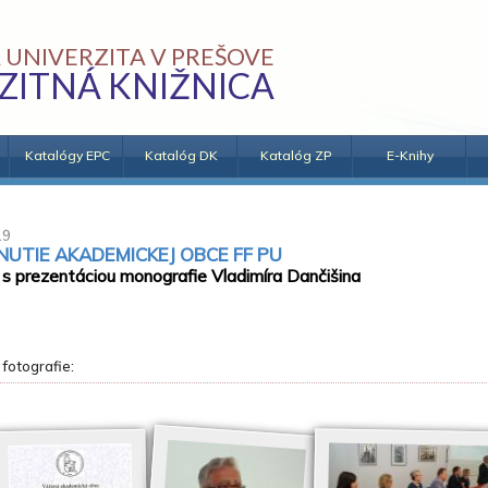
 UNIVERZITA V PREŠOVE
ZITNÁ KNIŽNICA
Katalógy EPC
Katalóg DK
Katalóg ZP
E-Knihy
19
UTIE AKADEMICKEJ OBCE FF PU
s prezentáciou monografie Vladimíra Dančišina
 fotografie: