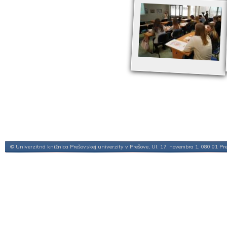
© Univerzitná knižnica Prešovskej univerzity v Prešove, Ul. 17. novembra 1, 080 01 Pr