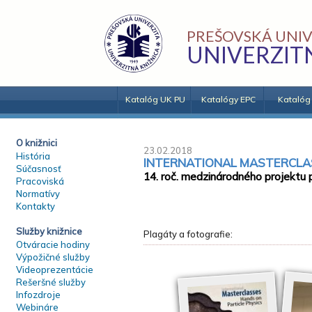
PREŠOVSKÁ UNIV
UNIVERZIT
Katalóg UK PU
Katalógy EPC
Katalóg
O knižnici
23.02.2018
História
INTERNATIONAL MASTERCLAS
Súčasnosť
14. roč. medzinárodného projektu
Pracoviská
Normatívy
Kontakty
Služby knižnice
Plagáty a fotografie:
Otváracie hodiny
Výpožičné služby
Videoprezentácie
Rešeršné služby
Infozdroje
Webináre