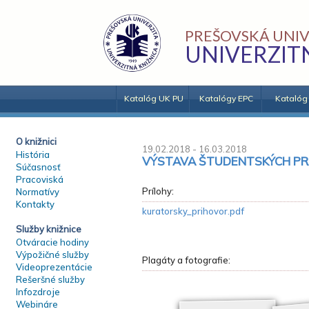
PREŠOVSKÁ UNIV
UNIVERZIT
Katalóg UK PU
Katalógy EPC
Katalóg
O knižnici
19.02.2018 - 16.03.2018
História
VÝSTAVA ŠTUDENTSKÝCH PRÁ
Súčasnosť
Pracoviská
Prílohy:
Normatívy
Kontakty
kuratorsky_prihovor.pdf
Služby knižnice
Otváracie hodiny
Výpožičné služby
Plagáty a fotografie:
Videoprezentácie
Rešeršné služby
Infozdroje
Webináre