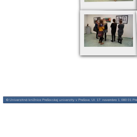
© Univerzitná knižnica Prešovskej univerzity v Prešove, Ul. 17. novembra 1, 080 01 Pr