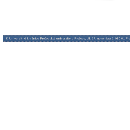
© Univerzitná knižnica Prešovskej univerzity v Prešove, Ul. 17. novembra 1, 080 01 Pr