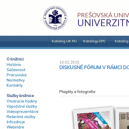
PREŠOVSKÁ UNIV
UNIVERZIT
Katalóg UK PU
Katalógy EPC
Katalóg
O knižnici
10.02.2015
História
DISKUSNÉ FÓRUM V RÁMCI DO
Súčasnosť
Pracoviská
Normatívy
Kontakty
Plagáty a fotografie:
Služby knižnice
Otváracie hodiny
Výpožičné služby
Videoprezentácie
Rešeršné služby
Infozdroje
Webináre