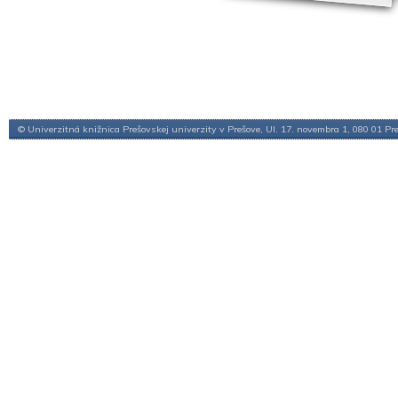
© Univerzitná knižnica Prešovskej univerzity v Prešove, Ul. 17. novembra 1, 080 01 Pr