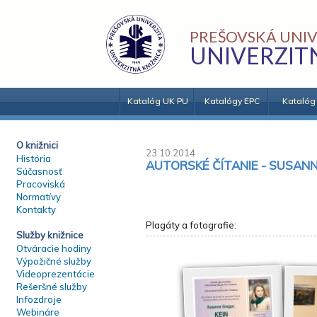
PREŠOVSKÁ UNIV
UNIVERZIT
Katalóg UK PU
Katalógy EPC
Katalóg
O knižnici
23.10.2014
História
AUTORSKÉ ČÍTANIE - SUSANN
Súčasnosť
Pracoviská
Normatívy
Kontakty
Plagáty a fotografie:
Služby knižnice
Otváracie hodiny
Výpožičné služby
Videoprezentácie
Rešeršné služby
Infozdroje
Webináre