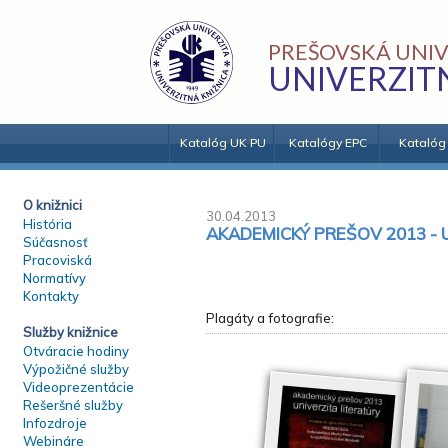
PREŠOVSKÁ UNIV
UNIVERZIT
Katalóg UK PU
Katalógy EPC
Katalóg
O knižnici
30.04.2013
História
AKADEMICKÝ PREŠOV 2013 - 
Súčasnosť
Pracoviská
Normatívy
Kontakty
Plagáty a fotografie:
Služby knižnice
Otváracie hodiny
Výpožičné služby
Videoprezentácie
Rešeršné služby
Infozdroje
Webináre