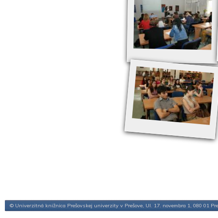
© Univerzitná knižnica Prešovskej univerzity v Prešove, Ul. 17. novembra 1, 080 01 Pr