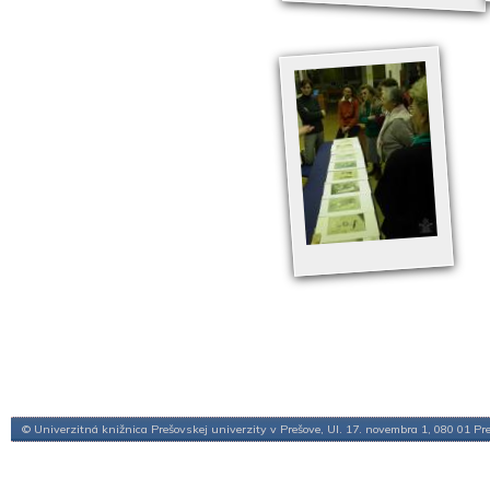
© Univerzitná knižnica Prešovskej univerzity v Prešove, Ul. 17. novembra 1, 080 01 Pr