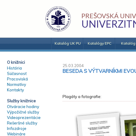
PREŠOVSKÁ UNIV
UNIVERZIT
Katalóg UK PU
Katalógy EPC
Katalóg
O knižnici
25.03.2004
História
BESEDA S VÝTVARNÍKMI EV
Súčasnosť
Pracoviská
Normatívy
Kontakty
Plagáty a fotografie:
Služby knižnice
Otváracie hodiny
Výpožičné služby
Videoprezentácie
Rešeršné služby
Infozdroje
Webináre