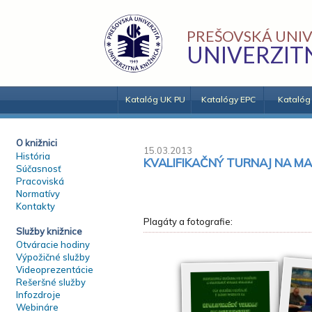
PREŠOVSKÁ UNIV
UNIVERZIT
Katalóg UK PU
Katalógy EPC
Katalóg
O knižnici
15.03.2013
História
KVALIFIKAČNÝ TURNAJ NA M
Súčasnosť
Pracoviská
Normatívy
Kontakty
Plagáty a fotografie:
Služby knižnice
Otváracie hodiny
Výpožičné služby
Videoprezentácie
Rešeršné služby
Infozdroje
Webináre