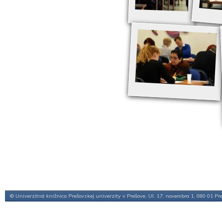
© Univerzitná knižnica Prešovskej univerzity v Prešove, Ul. 17. novembra 1, 080 01 Pr