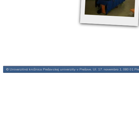
© Univerzitná knižnica Prešovskej univerzity v Prešove, Ul. 17. novembra 1, 080 01 Pr