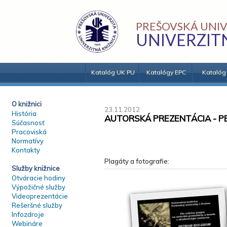
PREŠOVSKÁ UNIV
UNIVERZIT
Katalóg UK PU
Katalógy EPC
Katalóg
O knižnici
23.11.2012
História
AUTORSKÁ PREZENTÁCIA - 
Súčasnosť
Pracoviská
Normatívy
Kontakty
Plagáty a fotografie:
Služby knižnice
Otváracie hodiny
Výpožičné služby
Videoprezentácie
Rešeršné služby
Infozdroje
Webináre