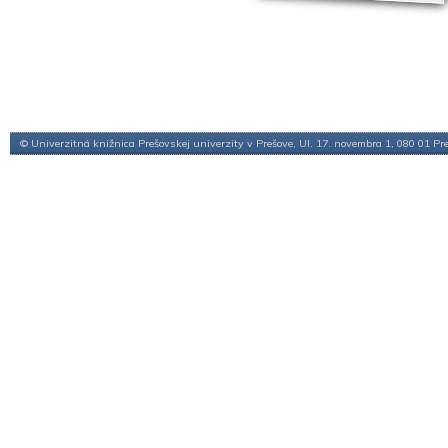
© Univerzitná knižnica Prešovskej univerzity v Prešove, Ul. 17. novembra 1, 080 01 Pr