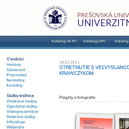
PREŠOVSKÁ UNIV
UNIVERZIT
Katalóg UK PU
Katalógy EPC
Katalóg
O knižnici
24.02.2011
História
STRETNUTIE S VEĽVYSLANCOM
Súčasnosť
KRAWCZYKOM
Pracoviská
Normatívy
Kontakty
Služby knižnice
Plagáty a fotografie:
Otváracie hodiny
Výpožičné služby
Videoprezentácie
Rešeršné služby
Infozdroje
Webináre