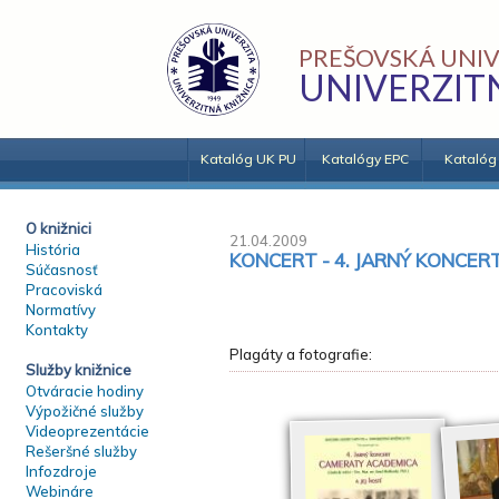
PREŠOVSKÁ UNIV
UNIVERZIT
Katalóg UK PU
Katalógy EPC
Katalóg
O knižnici
21.04.2009
História
KONCERT - 4. JARNÝ KONCER
Súčasnosť
Pracoviská
Normatívy
Kontakty
Plagáty a fotografie:
Služby knižnice
Otváracie hodiny
Výpožičné služby
Videoprezentácie
Rešeršné služby
Infozdroje
Webináre