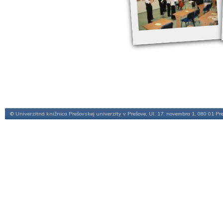
© Univerzitná knižnica Prešovskej univerzity v Prešove, Ul. 17. novembra 1, 080 01 Pr