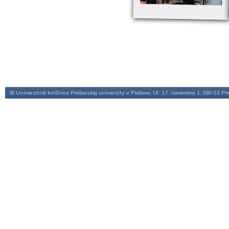
© Univerzitná knižnica Prešovskej univerzity v Prešove, Ul. 17. novembra 1, 080 01 Pr