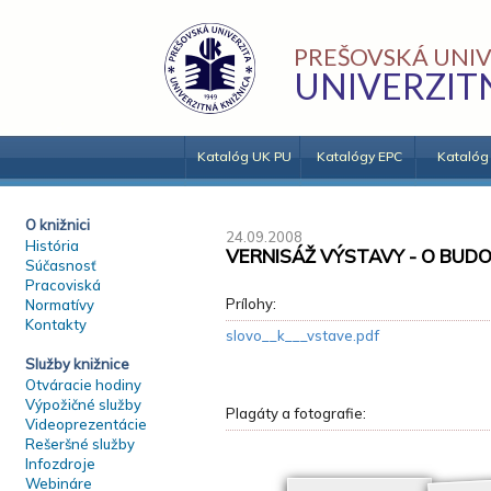
PREŠOVSKÁ UNIV
UNIVERZIT
Katalóg UK PU
Katalógy EPC
Katalóg
O knižnici
24.09.2008
História
VERNISÁŽ VÝSTAVY - O BUDO
Súčasnosť
Pracoviská
Prílohy:
Normatívy
Kontakty
slovo__k___vstave.pdf
Služby knižnice
Otváracie hodiny
Výpožičné služby
Plagáty a fotografie:
Videoprezentácie
Rešeršné služby
Infozdroje
Webináre