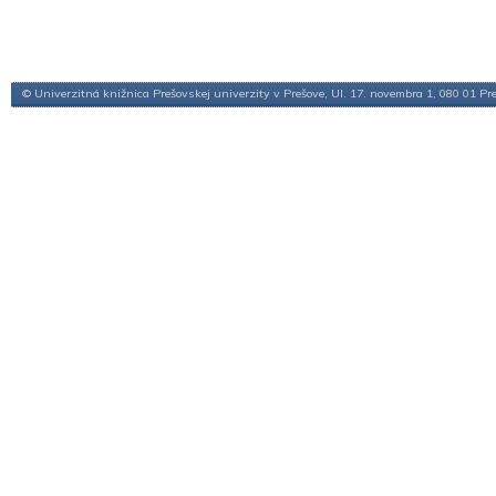
© Univerzitná knižnica Prešovskej univerzity v Prešove, Ul. 17. novembra 1, 080 01 Pr